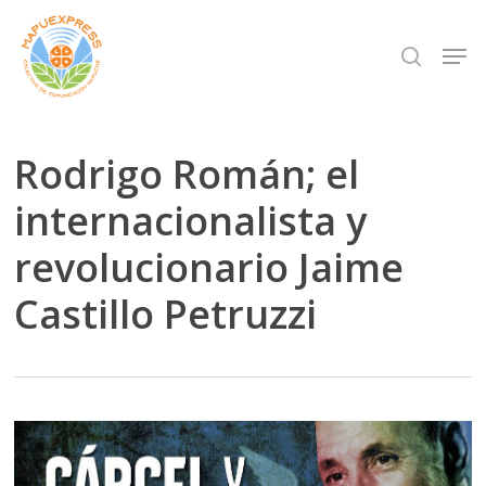
Skip
Men
search
to
Close
main
Menu
content
Rodrigo Román; el
internacionalista y
revolucionario Jaime
Castillo Petruzzi