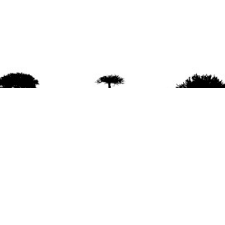
agradece la difusión del contenido
citando la fu
www.mapuexpress.org
ño 2000, ejerciendo el derecho a la comunicac
en Wallmapu.