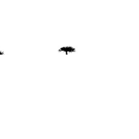
ente
ión Mapuche