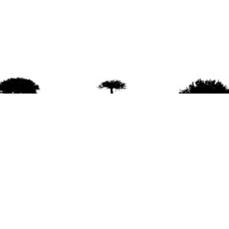
agradece la difusión del contenido
citando la fu
www.mapuexpress.org
ño 2000, ejerciendo el derecho a la comunicac
en Wallmapu.