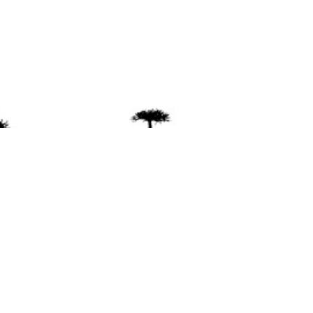
ente
ión Mapuche