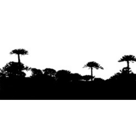
Se agradece la difusión del contenido
citando
la fuente www.mapuexpress.org
Desde el año 2000, ejerciendo el derecho a la