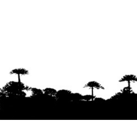
Se agradece la difusión del contenido
citando
la fuente www.mapuexpress.org