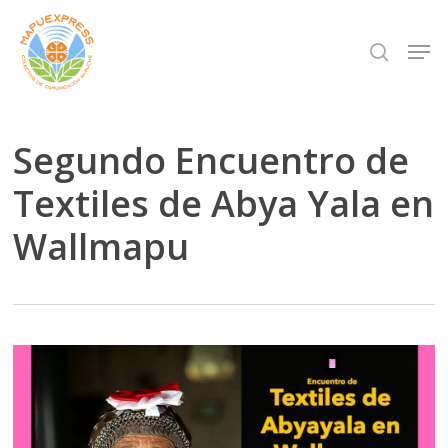
Skip
Men
search
to
Close
main
Menu
content
Segundo Encuentro de
Textiles de Abya Yala en
Wallmapu