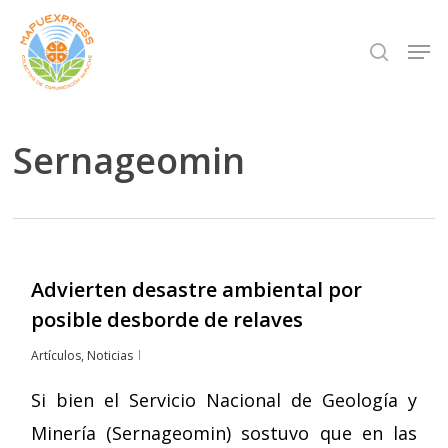
Skip
Men
search
to
Close
main
Menu
content
Sernageomin
Advierten desastre ambiental por
posible desborde de relaves
Artículos
,
Noticias
Si bien el Servicio Nacional de Geología y
Minería (Sernageomin) sostuvo que en las