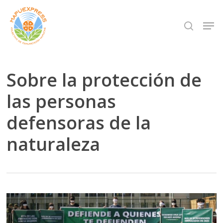
Skip
Men
search
to
Close
main
Menu
content
Sobre la protección de
las personas
defensoras de la
naturaleza