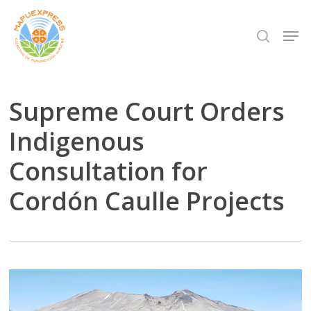
Skip
Men
search
to
Close
main
Menu
content
Supreme Court Orders
Indigenous
Consultation for
Cordón Caulle Projects