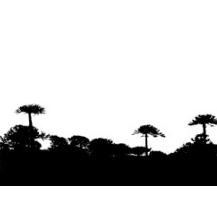
Se agradece la difusión del contenido
citando
la fuente www.mapuexpress.org