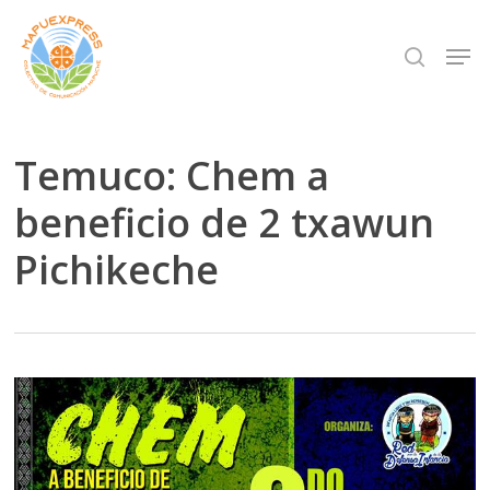
Skip
Men
search
to
Close
main
Menu
content
Temuco: Chem a
beneficio de 2 txawun
Pichikeche