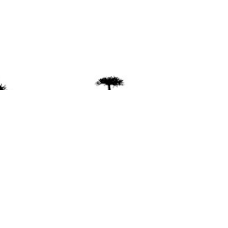
ente
ión Mapuche