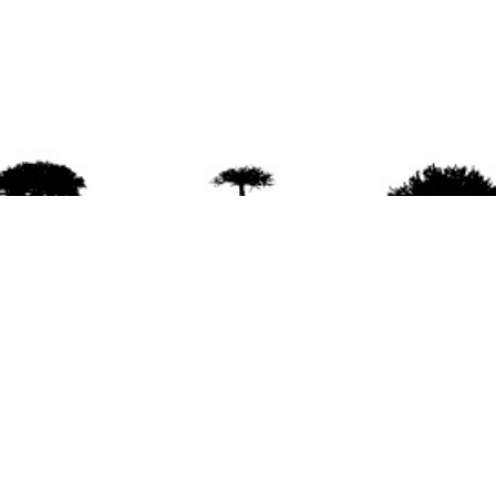
agradece la difusión del contenido
citando la fu
www.mapuexpress.org
ño 2000, ejerciendo el derecho a la comunicac
en Wallmapu.