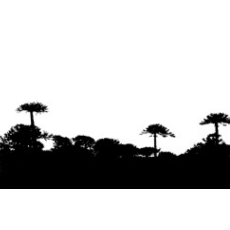
Se agradece la difusión del contenido
citando
la fuente www.mapuexpress.org