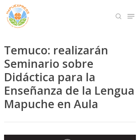
Skip
Men
search
to
Close
main
Menu
content
Temuco: realizarán
Seminario sobre
Didáctica para la
Enseñanza de la Lengua
Mapuche en Aula