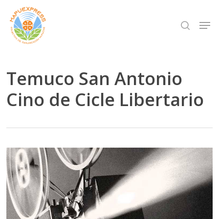
Skip
Men
search
to
Close
main
Menu
content
Temuco San Antonio
Cino de Cicle Libertario