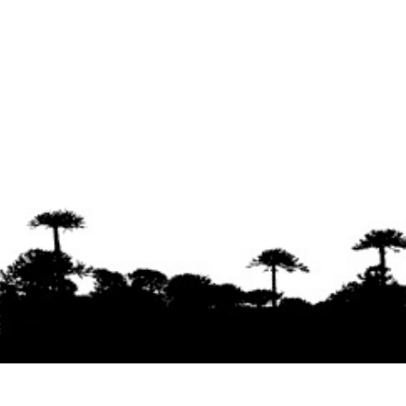
Se agradece la difusión del contenido
citando
la fuente www.mapuexpress.org