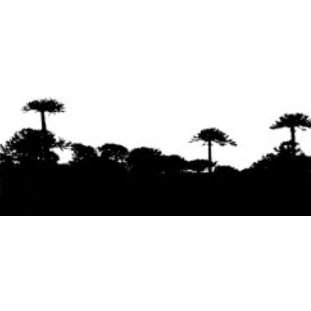
Se agradece la difusión del contenido
citando
la fuente www.mapuexpress.org
Desde el año 2000, ejerciendo el derecho a la