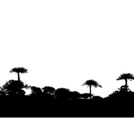
Se agradece la difusión del contenido
citando
la fuente www.mapuexpress.org