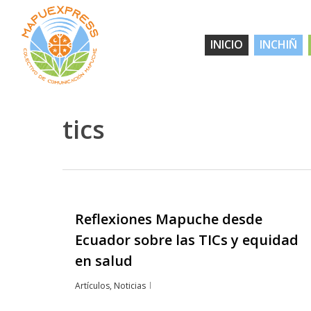
Skip
to
INICIO
INCHIÑ
main
content
tics
Reflexiones Mapuche desde
Hit enter to search or ESC to close
Ecuador sobre las TICs y equidad
en salud
Artículos
,
Noticias