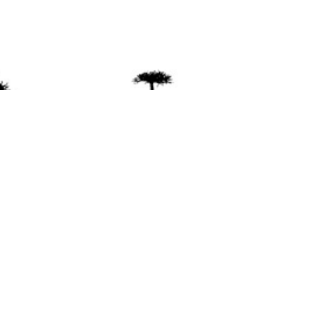
ente
ión Mapuche