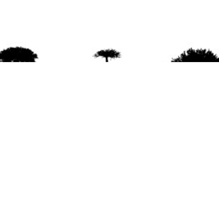
agradece la difusión del contenido
citando la fu
www.mapuexpress.org
ño 2000, ejerciendo el derecho a la comunicac
en Wallmapu.