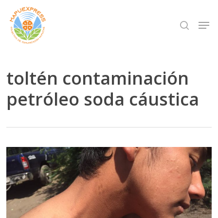
Skip
Men
search
to
Close
main
Menu
content
toltén contaminación
petróleo soda cáustica