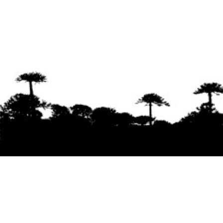
Se agradece la difusión del contenido
citando
la fuente www.mapuexpress.org
Desde el año 2000, ejerciendo el derecho a la