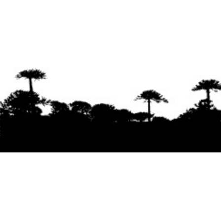
Se agradece la difusión del contenido
citando
la fuente www.mapuexpress.org
Desde el año 2000, ejerciendo el derecho a la