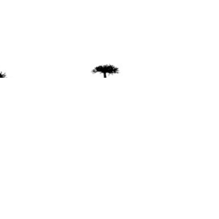
ente
ión Mapuche