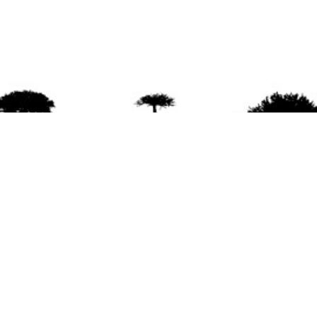
agradece la difusión del contenido
citando la fu
www.mapuexpress.org
ño 2000, ejerciendo el derecho a la comunicac
en Wallmapu.