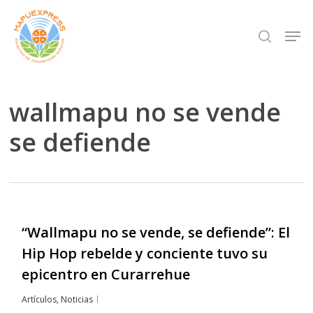
Skip
Men
search
to
Close
main
Menu
content
wallmapu no se vende
se defiende
“Wallmapu no se vende, se defiende”: El
Hip Hop rebelde y conciente tuvo su
epicentro en Curarrehue
Artículos
,
Noticias