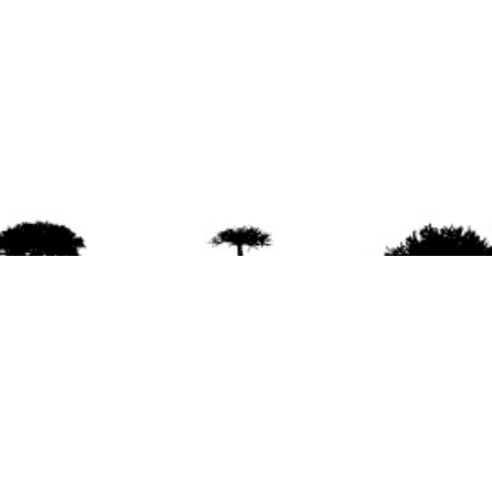
agradece la difusión del contenido
citando la fu
www.mapuexpress.org