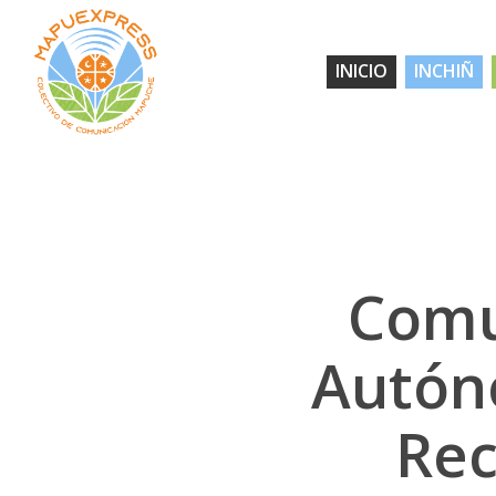
Skip
to
INICIO
INCHIÑ
main
content
Comu
Autón
Rec