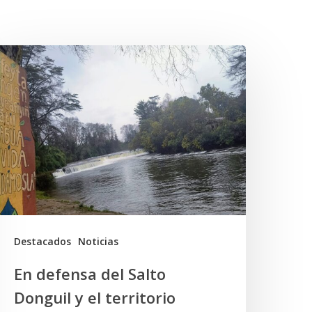
n
efensa
el
alto
onguil
l
erritorio
uzpe
Destacados
Noticias
Mapu
En defensa del Salto
Donguil y el territorio