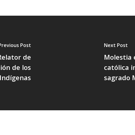
Previous Post
Next Post
elator de
Molestia
ión de los
católica 
 Indígenas
sagrado 