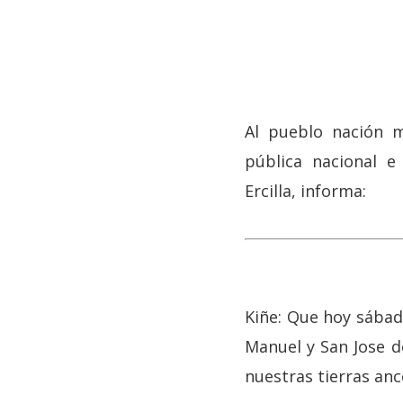
Al pueblo nación m
pública nacional 
Ercilla, informa:
Hit enter to search or ESC to close
Kiñe: Que hoy sábad
Manuel y San Jose d
nuestras tierras anc