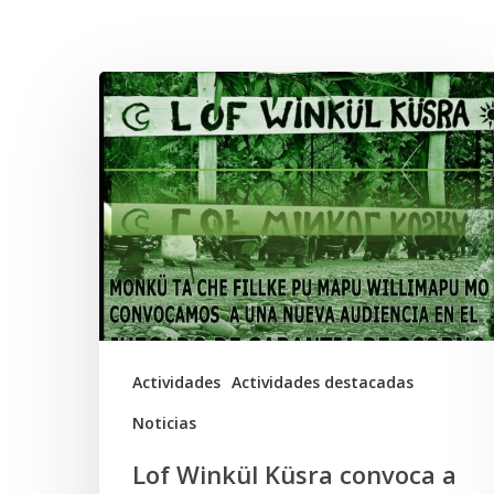
Related Posts
Lof
Winkül
Küsra
convoca
a
apoyar
audiencia
en
Juzgado
Actividades
Actividades destacadas
de
Noticias
Osorno
Lof Winkül Küsra convoca a