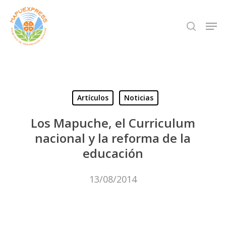
Skip
Men
search
to
Close
main
Menu
content
Artículos
Noticias
Los Mapuche, el Curriculum
nacional y la reforma de la
educación
13/08/2014