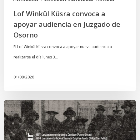
Osorno
Lof Winkül Küsra convoca a
apoyar audiencia en Juzgado de
Osorno
El Lof Winkül Küsra convoca a apoyar nueva audiencia a
realizarse el día lunes 3…
01/08/2026
Chawrakawin:
Palimpsesto
explora
a