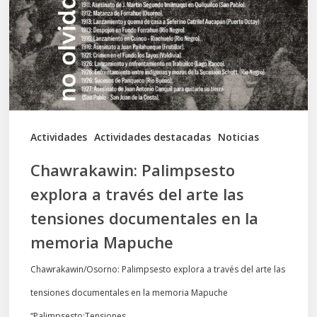
través
del
arte
las
tensiones
documentales
Actividades
Actividades destacadas
Noticias
en
Chawrakawin: Palimpsesto
la
explora a través del arte las
memoria
tensiones documentales en la
Mapuche
memoria Mapuche
Chawrakawin/Osorno: Palimpsesto explora a través del arte las
tensiones documentales en la memoria Mapuche
“Palimpsesto:Tensiones…