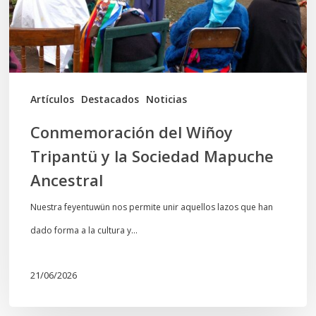
Sociedad
Mapuche
Ancestral
Artículos
Destacados
Noticias
Conmemoración del Wiñoy
Tripantü y la Sociedad Mapuche
Ancestral
Nuestra feyentuwün nos permite unir aquellos lazos que han
dado forma a la cultura y…
21/06/2026