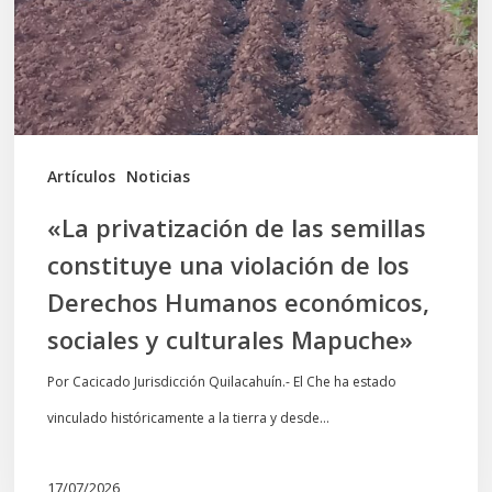
constituye
una
violación
de
los
Artículos
Noticias
Derechos
«La privatización de las semillas
Humanos
constituye una violación de los
económicos,
Derechos Humanos económicos,
sociales
sociales y culturales Mapuche»
y
culturales
Por Cacicado Jurisdicción Quilacahuín.- El Che ha estado
Mapuche»
vinculado históricamente a la tierra y desde…
17/07/2026