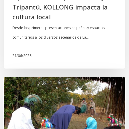
Tripantü, KOLLONG impacta la
cultura local
Desde las primeras presentaciones en peñas y espacios
comunitarios a los diversos escenarios de La…
21/06/2026
Conmemoración
del
Wiñoy
Tripantü
y
la