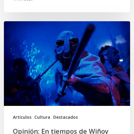
Opinión:
En
tiempos
de
Wiñoy
Tripantü,
KOLLONG
impacta
la
cultura
Artículos
Cultura
Destacados
local
Opinión: En tiempos de Wiñoy