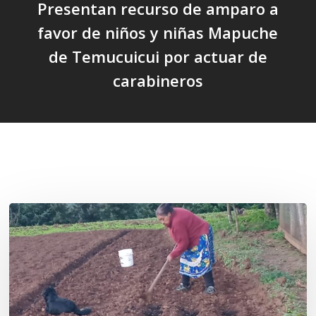
Presentan recurso de amparo a
favor de niños y niñas Mapuche
de Temucuicui por actuar de
carabineros
Related Posts
«La
privatización
de
las
semillas