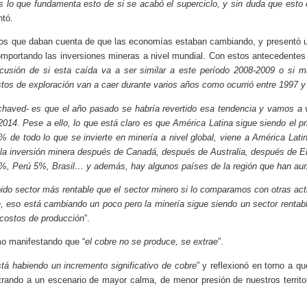
s lo que fundamenta esto de si se acabó el superciclo, y sin duda que est
ntó.
cos que daban cuenta de que las economías estaban cambiando, y presentó 
mportando las inversiones mineras a nivel mundial. Con estos antecedentes 
cusión de si esta caída va a ser similar a este período 2008-2009 o si 
os de exploración van a caer durante varios años como ocurrió entre 1997 y
chaved- es que el año pasado se habría revertido esa tendencia y vamos a v
014. Pese a ello, lo que está claro es que América Latina sigue siendo el pri
 de todo lo que se invierte en minería a nivel global, viene a América Lat
e la inversión minera después de Canadá, después de Australia, después de 
6%, Perú 5%, Brasil… y además, hay algunos países de la región que han au
ido sector más rentable que el sector minero si lo comparamos con otras ac
e, eso está cambiando un poco pero la minería sigue siendo un sector renta
costos de producción
”.
mo manifestando que “
el cobre no se produce, se extrae
”.
stá habiendo un incremento significativo de cobre
” y reflexionó en torno a q
trando a un escenario de mayor calma, de menor presión de nuestros territo