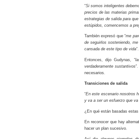
“
Si somos inteligentes debemo
precios de las materias prim
estrategias de salida para q
estúpidos, comencemos a prepa
También expresó que “
me par
de seguirlos sosteniendo, me 
cansada de este tipo de vida
”.
Entonces, dijo Gudynas, “
l
verdaderamente sustantivos
”
necesarios.
Transiciones de salida
“
En este escenario nosotros h
y va a ser un esfuerzo que v
¿En qué están basadas estas 
En reconocer que hay alternat
hacer un plan sucesivo.
Así dio algunos ejemplos de