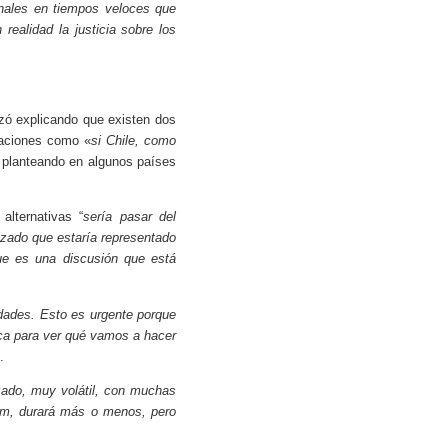
ionales en tiempos veloces que
realidad la justicia sobre los
zó explicando que existen dos
taciones como «
si Chile, como
á planteando en algunos países
alternativas “
sería pasar del
izado que estaría representado
ue es una discusión que está
edades. Esto es urgente porque
ca para ver qué vamos a hacer
.
zado, muy volátil, con muchas
oom, durará más o menos, pero