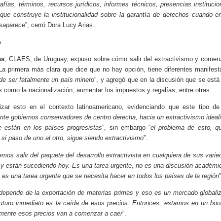
fías, términos, recursos jurídicos, informes técnicos, presencias instituc
que construye la institucionalidad sobre la garantía de derechos cuando en 
saparece
”, cerró Dora Lucy Arias.
o
as
, CLAES, de Uruguay, expuso sobre cómo salir del extractivismo y comen
 La primera más clara que dice que no hay opción, tiene diferentes manifes
 de ser fatalmente un país minero
”, y agregó que en la discusión que se est
 como la nacionalización, aumentar los impuestos y regalías, entre otras.
zar esto en el contexto latinoamericano, evidenciando que este tipo de 
ante gobiernos conservadores de centro derecha, hacia un extractivismo ideal
 están en los países progresistas
”, sin embargo “
el problema de esto, q
si paso de uno al otro, sigue siendo extractivismo
”.
emos salir del paquete del desarrollo extractivista en cualquiera de sus vari
 y están sucediendo hoy. Es una tarea urgente, no es una discusión académi
 es una tarea urgente que se necesita hacer en todos los países de la región
”
 depende de la exportación de materias primas y eso es un mercado globali
futuro inmediato es la caída de esos precios. Entonces, estamos en un b
emente esos precios van a comenzar a caer
”.