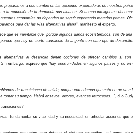
s prepararnos a ese cambio en las opciones exportadoras de nuestros países
as o la reducción de la demanda nos alcance. Si somos inteligentes debemos
ue nuestras economías no dependan de seguir exportando materias primas. Di
rarnos para dar las vías alternativas ahora
”, manifestó el experto.
ece que es inevitable que, porque algunos daños ecosistémicos, son de una 
parece que hay un cierto cansancio de la gente con este tipo de desarroll
as alternativas al desarrollo tienen opciones de ofrecer cambios si son
. Sin embargo, expresó que “
hay oportunidades en algunos países y no en 
ablamos de transiciones de salida, porque entendemos que esto no se va a l
a a tomar su tiempo. Habrá ensayos, errores, avances retrocesos…
”, dijo Gud
transiciones?
ivas; fundamentar su viabilidad y su necesidad; en articular acciones que
 acciones concretas para detener el sistema extractivo, así como algunas