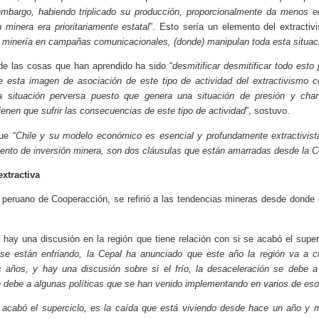
 embargo, habiendo triplicado su producción, proporcionalmente da menos 
minera era prioritariamente estatal
”. Esto sería un elemento del extractiv
a minería en campañas comunicacionales, (donde) manipulan toda esta situac
e las cosas que han aprendido ha sido “
desmitificar desmitificar todo esto
e esta imagen de asociación de este tipo de actividad del extractivismo co
 situación perversa puesto que genera una situación de presión y chantaj
enen que sufrir las consecuencias de este tipo de actividad
”, sostuvo.
ue “
Chile y su modelo económico es esencial y profundamente extractivist
ento de inversión minera, son dos cláusulas que están amarradas desde la C
xtractiva
 peruano de Cooperacción, se refirió a las tendencias mineras desde donde
ay una discusión en la región que tiene relación con si se acabó el super
se están enfriando, la Cepal ha anunciado que este año la región va a 
 años, y hay una discusión sobre si el frío, la desaceleración se debe a
se debe a algunas políticas que se han venido implementando en varios de es
 acabó el superciclo, es la caída que está viviendo desde hace un año y m