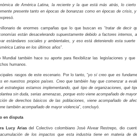
conómica de América Latina, la reciente y la que está más atrás, lo ciert
temente presente tanto en épocas de bonanzas como en épocas de crisis, 
 expresó.
 millonario de enormes campañas que lo que buscan es “
tratar de decir 
onomías están desacelerando supuestamente debido a factores internos, a po
ar estándares sociales y ambientales, y eso está deteniendo esta suerte 
mérica Latina en los últimos años
”.
undial también hace su aporte para flexibilizar las legislaciones y que
rechos humanos.
cipales rasgos de este escenario. Por lo tanto, “
yo sí creo que es fundamen
as en nuestros propios países. Creo que también hay que comenzar a evalu
ué estrategias estamos implementando, qué tipo de organizaciones, qué tip
 plantea sin duda, serias amenazas, porque esto viene acompañado de mayor c
ión de derechos básicos de las poblaciones, viene acompañado de afec
viene también acompañado de mayor violencia
”, concluyó.
o en disputa
ra Lucy Arias
del Colectivo colombiano José Alvear Restrepo, dio cuen
a acumulación de los impactos que esta industria tiene en materia de