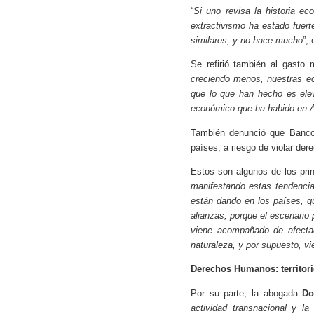
“
Si uno revisa la historia e
extractivismo ha estado fuer
similares, y no hace mucho
”,
Se refirió también al gasto
creciendo menos, nuestras ec
que lo que han hecho es elev
económico que ha habido en A
También denunció que Banco M
países, a riesgo de violar de
Estos son algunos de los prin
manifestando estas tendenci
están dando en los países, q
alianzas, porque el escenario
viene acompañado de afectac
naturaleza, y por supuesto, 
Derechos Humanos: territori
Por su parte, la abogada
Do
actividad transnacional y l