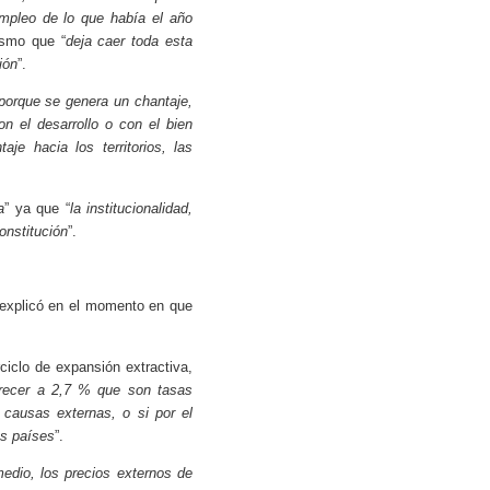
empleo de lo que había el año
ismo que “
deja caer toda esta
ión
”.
 porque se genera un chantaje,
n el desarrollo o con el bien
e hacia los territorios, las
a
” ya que “
la institucionalidad,
onstitución
”.
 explicó en el momento en que
ciclo de expansión extractiva,
crecer a 2,7 % que son tasas
 causas externas, o si por el
os países
”.
edio, los precios externos de