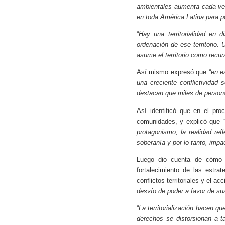
ambientales aumenta cada vez
en toda América Latina para p
“
Hay una territorialidad en 
ordenación de ese territorio.
asume el territorio como recu
Así mismo expresó que “
en e
una creciente conflictividad
destacan que miles de persona
Así identificó que en el proc
comunidades, y explicó que “
protagonismo, la realidad re
soberanía y por lo tanto, impa
Luego dio cuenta de cómo d
fortalecimiento de las estr
conflictos territoriales y el 
desvío de poder a favor de su
“
La territorialización hacen 
derechos se distorsionan a 