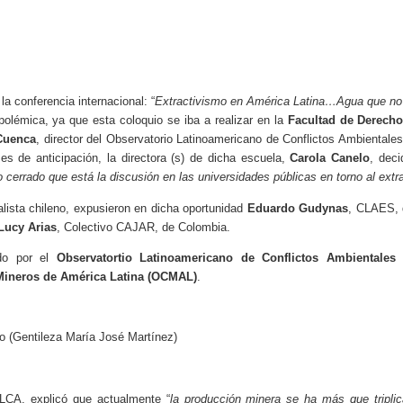
la conferencia internacional: “
Extractivismo en América Latina…Agua que no
olémica, ya que esta coloquio se iba a realizar en la
Facultad de Derecho
Cuenca
, director del Observatorio Latinoamericano de Conflictos Ambiental
 de anticipación, la directora (s) de dicha escuela,
Carola Canelo
, deci
o cerrado que está la discusión en las universidades públicas en torno al extr
alista chileno, expusieron en dicha oportunidad
Eduardo Gudynas
, CLAES, 
Lucy Arias
, Colectivo CAJAR, de Colombia.
ado por el
Observatortio Latinoamericano de Conflictos Ambientales
 Mineros de América Latina (OCMAL)
.
o (Gentileza María José Martínez)
OLCA, explicó que actualmente “
la producción minera se ha más que tripli