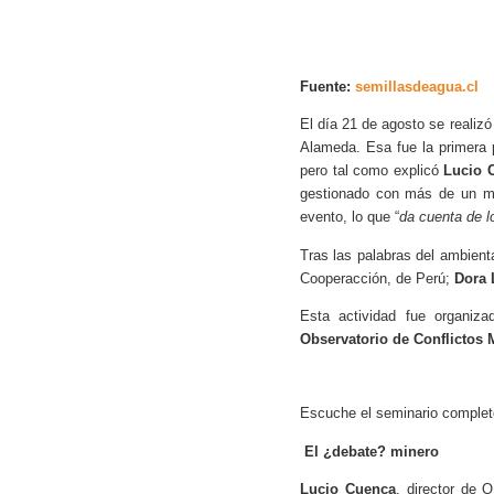
Fuente:
semillasdeagua.cl
El día 21 de agosto se realizó 
Alameda. Esa fue la primera p
pero tal como explicó
Lucio 
gestionado con más de un mes
evento, lo que “
da cuenta de l
Tras las palabras del ambient
Cooperacción, de Perú;
Dora 
Esta actividad fue organiz
Observatorio de Conflictos
Escuche el seminario complet
Hit enter to search or ESC to close
El ¿debate? minero
Lucio Cuenca
, director de 