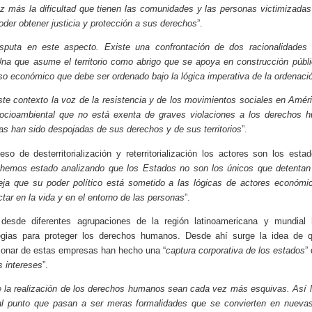
 más la dificultad que tienen las comunidades y las personas victimizadas
oder obtener justicia y protección a sus derechos
”.
disputa en este aspecto. Existe una confrontación de dos racionalidades 
 Una que asume el territorio como abrigo que se apoya en construcción públ
rso económico que debe ser ordenado bajo la lógica imperativa de la ordenaci
ste contexto la voz de la resistencia y de los movimientos sociales en Amér
 socioambiental que no está exenta de graves violaciones a los derechos
s han sido despojadas de sus derechos y de sus territorios
”.
eso de desterritorialización y reterritorialización los actores son los esta
hemos estado analizando que los Estados no son los únicos que detentan 
fleja que su poder político está sometido a las lógicas de actores económi
ctar en la vida y en el entorno de las personas
”.
esde diferentes agrupaciones de la región latinoamericana y mundial 
ategias para proteger los derechos humanos. Desde ahí surge la idea de 
accionar de estas empresas han hecho una “
captura corporativa de los estados
”
s intereses
”.
que la realización de los derechos humanos sean cada vez más esquivas. Así 
tal punto que pasan a ser meras formalidades que se convierten en nuevas