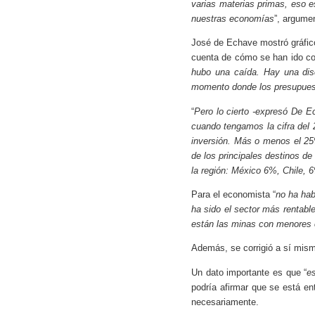
varias materias primas, eso e
nuestras economías
”, argume
José de Echave mostró gráfi
cuenta de cómo se han ido co
hubo una caída. Hay una dis
momento donde los presupuest
“
Pero lo cierto -expresó De E
cuando tengamos la cifra del 2
inversión. Más o menos el 25%
de los principales destinos d
la región: México 6%, Chile, 
Para el economista “
no ha hab
ha sido el sector más rentabl
están las minas con menores 
Además, se corrigió a sí mis
Un dato importante es que “
e
podría afirmar que se está en
necesariamente.