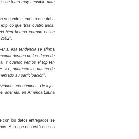
o es un tema muy sensible para
un segundo elemento que daba
explicó que “
tras cuatro años,
más bien hemos entrado en un
 2002
″.
er si esa tendencia se afirma
ncipal destino de los flujos de
ina. Y cuando vemos el top ten
EE.UU., aparecen los países de
mentado su participación
”.
tividades económicas. De lejos
ble, además, en América Latina
ue con los datos entregados se
rios. A lo que contestó que no