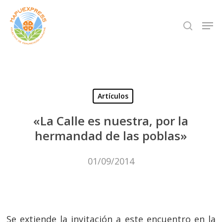
Skip
Men
search
to
Close
main
Menu
content
Artículos
«La Calle es nuestra, por la
hermandad de las poblas»
01/09/2014
Se extiende la invitación a este encuentro en la