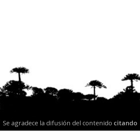
Se agradece la difusión del contenido
citando
la fuente www.mapuexpress.org