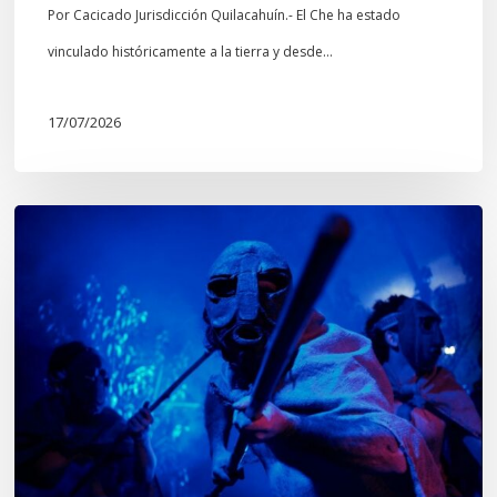
culturales
Por Cacicado Jurisdicción Quilacahuín.- El Che ha estado
Mapuche»
vinculado históricamente a la tierra y desde…
17/07/2026
Opinión:
En
tiempos
de
Wiñoy
Tripantü,
KOLLONG
impacta