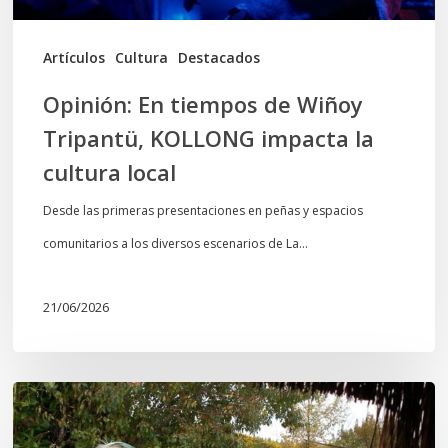
la
cultura
Artículos
Cultura
Destacados
local
Opinión: En tiempos de Wiñoy
Tripantü, KOLLONG impacta la
cultura local
Desde las primeras presentaciones en peñas y espacios
comunitarios a los diversos escenarios de La…
21/06/2026
Conmemoración
del