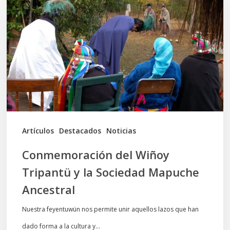
Wiñoy
Tripantü
y
la
Sociedad
Mapuche
Ancestral
Artículos
Destacados
Noticias
Conmemoración del Wiñoy
Tripantü y la Sociedad Mapuche
Ancestral
Nuestra feyentuwün nos permite unir aquellos lazos que han
dado forma a la cultura y…