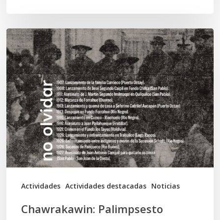
Chawrakawin:
Palimpsesto
explora
a
través
del
arte
las
tensiones
documentales
Actividades
Actividades destacadas
Noticias
en
Chawrakawin: Palimpsesto
la