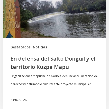
Donguil
y
el
territorio
Kuzpe
Mapu
Destacados
Noticias
En defensa del Salto Donguil y el
territorio Kuzpe Mapu
Organizaciones mapuche de Gorbea denuncian vulneración de
derechos y patrimonio cultural ante proyecto municipal en…
23/07/2026