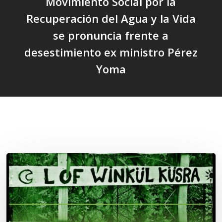
Movimiento Social por la
Recuperación del Agua y la Vida
se pronuncia frente a
desestimiento ex ministro Pérez
Yoma
Related Posts
Lof
Winkül
Küsra
convoca