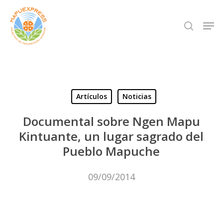
Skip
Men
search
to
Close
main
Menu
content
Artículos
Noticias
Documental sobre Ngen Mapu
Kintuante, un lugar sagrado del
Pueblo Mapuche
09/09/2014