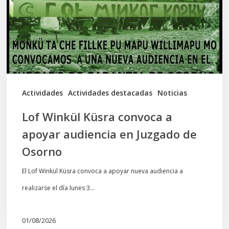
a
apoyar
audiencia
en
Juzgado
de
Actividades
Actividades destacadas
Noticias
Osorno
Lof Winkül Küsra convoca a
apoyar audiencia en Juzgado de
Osorno
El Lof Winkül Küsra convoca a apoyar nueva audiencia a
realizarse el día lunes 3…
01/08/2026