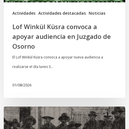
Juzgado
de
Actividades
Actividades destacadas
Noticias
Osorno
Lof Winkül Küsra convoca a
apoyar audiencia en Juzgado de
Osorno
El Lof Winkül Küsra convoca a apoyar nueva audiencia a
realizarse el día lunes 3…
01/08/2026
Chawrakawin:
Palimpsesto