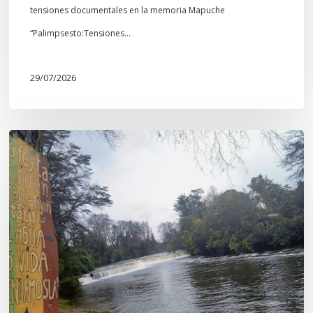
tensiones documentales en la memoria Mapuche
“Palimpsesto:Tensiones…
29/07/2026
En
defensa
del
Salto
Donguil
y
el
territorio