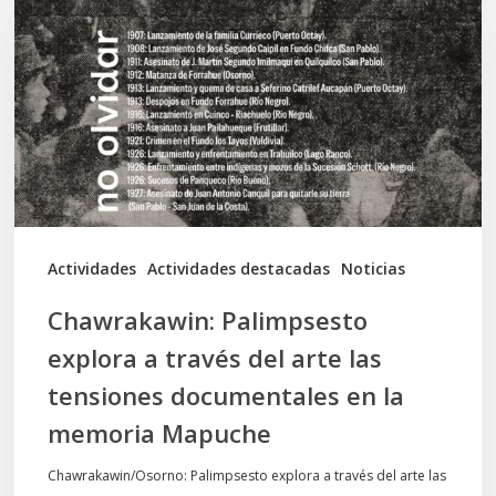
explora
a
través
del
arte
las
tensiones
documentales
Actividades
Actividades destacadas
Noticias
en
Chawrakawin: Palimpsesto
la
explora a través del arte las
memoria
tensiones documentales en la
Mapuche
memoria Mapuche
Chawrakawin/Osorno: Palimpsesto explora a través del arte las