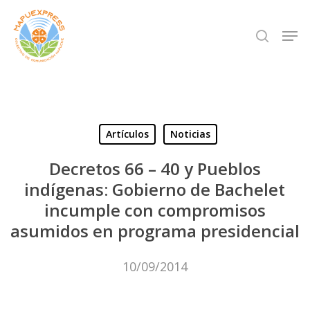
Skip
Men
search
to
Close
main
Menu
content
Artículos
Noticias
Decretos 66 – 40 y Pueblos
indígenas: Gobierno de Bachelet
incumple con compromisos
asumidos en programa presidencial
10/09/2014