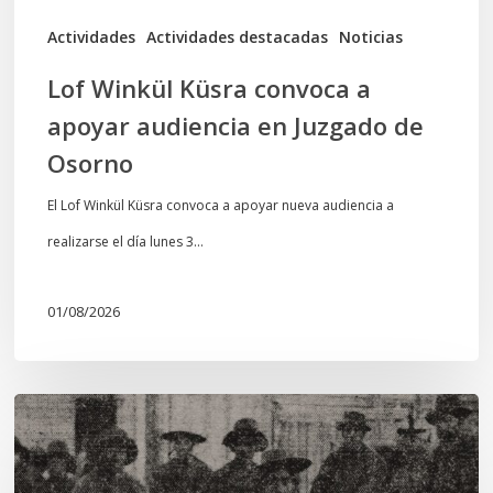
de
Actividades
Actividades destacadas
Noticias
Osorno
Lof Winkül Küsra convoca a
apoyar audiencia en Juzgado de
Osorno
El Lof Winkül Küsra convoca a apoyar nueva audiencia a
realizarse el día lunes 3…
01/08/2026
Chawrakawin:
Palimpsesto
explora