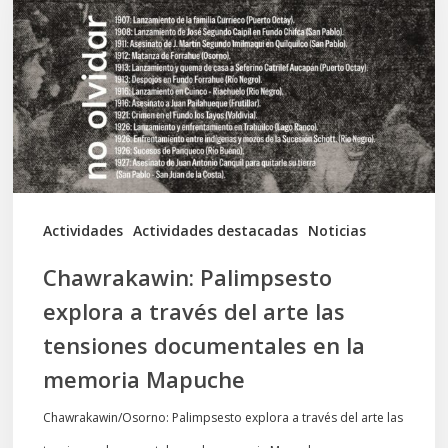
a
través
del
arte
las
tensiones
documentales
Actividades
Actividades destacadas
Noticias
en
Chawrakawin: Palimpsesto
la
explora a través del arte las
memoria
tensiones documentales en la
Mapuche
memoria Mapuche
Chawrakawin/Osorno: Palimpsesto explora a través del arte las