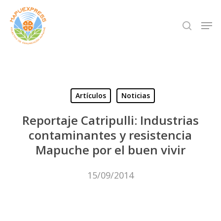
Skip
Men
search
to
Close
main
Menu
content
Artículos
Noticias
Reportaje Catripulli: Industrias
contaminantes y resistencia
Mapuche por el buen vivir
15/09/2014