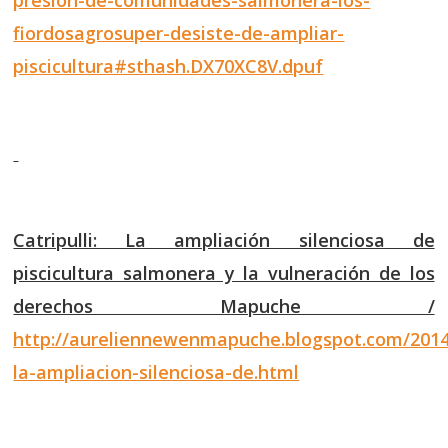
presion-de-comunidades-salmonera-los-
fiordosagrosuper-desiste-de-ampliar-
piscicultura#sthash.DX70XC8V.dpuf
Catripulli: La ampliación silenciosa de
piscicultura salmonera y la vulneración de los
derechos Mapuche /
http://aureliennewenmapuche.blogspot.com/2014/
la-ampliacion-silenciosa-de.html