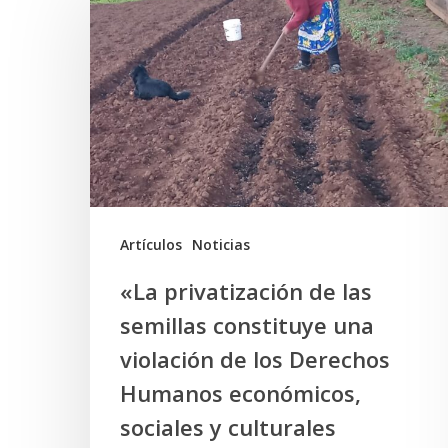
privatización
de
las
semillas
constituye
una
violación
de
Artículos
Noticias
los
«La privatización de las
Derechos
semillas constituye una
Humanos
violación de los Derechos
económicos,
Humanos económicos,
sociales
sociales y culturales
y