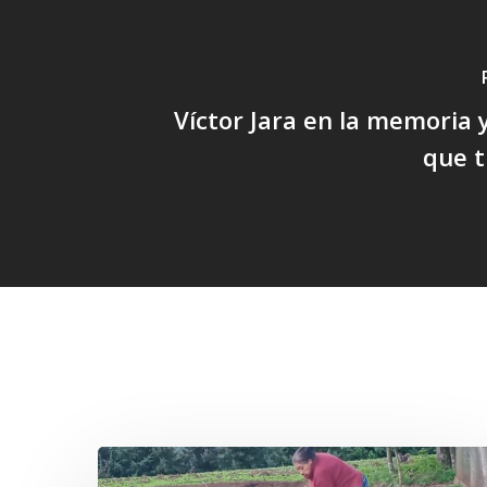
Víctor Jara en la memoria y
que t
Related Posts
«La