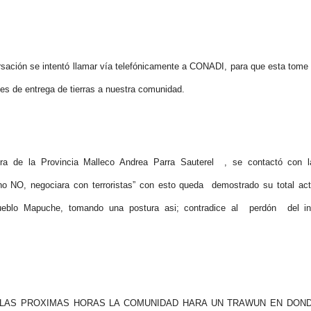
ón se intentó llamar vía telefónicamente a CONADI, para que esta tome co
s de entrega de tierras a nuestra comunidad.
ra de la Provincia Malleco Andrea Parra Sauterel , se contactó con 
no NO, negociara con terroristas” con esto queda demostrado su total acti
ueblo Mapuche, tomando una postura asi; contradice al perdón del in
 LAS PROXIMAS HORAS LA COMUNIDAD HARA UN TRAWUN EN DON