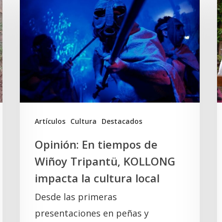
En
d
tiempos
W
de
T
Wiñoy
y
Tripantü,
l
KOLLONG
S
impacta
la
A
Artículos
Cultura
Destacados
cultura
Opinión: En tiempos de
local
Wiñoy Tripantü, KOLLONG
impacta la cultura local
Desde las primeras
presentaciones en peñas y