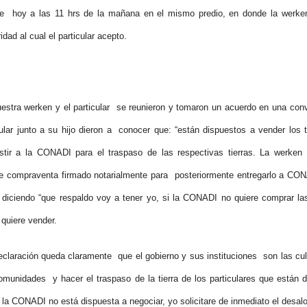
e hoy a las 11 hrs de la mañana en el mismo predio, en donde la werken 
dad al cual el particular acepto.
tra werken y el particular se reunieron y tomaron un acuerdo en una conv
ular junto a su hijo dieron a conocer que: “están dispuestos a vender los 
stir a la CONADI para el traspaso de las respectivas tierras. La werken so
e compraventa firmado notarialmente para posteriormente entregarlo a CONA
diciendo “que respaldo voy a tener yo, si la CONADI no quiere comprar la
 quiere vender.
ión queda claramente que el gobierno y sus instituciones son las culp
omunidades y hacer el traspaso de la tierra de los particulares que están
 la CONADI no está dispuesta a negociar, yo solicitare de inmediato el desalo