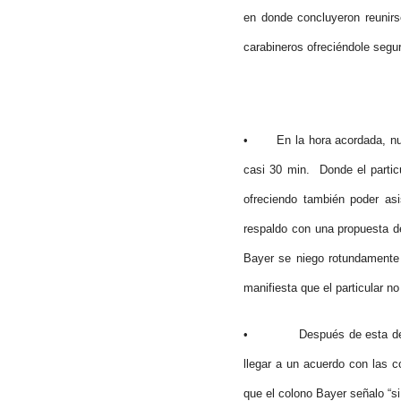
en donde concluyeron reunirs
carabineros ofreciéndole seguri
• En la hora acordada, nues
casi 30 min. Donde el partic
ofreciendo también poder asi
respaldo con una propuesta d
Bayer se niego rotundamente 
manifiesta que el particular no
• Después de esta declarac
llegar a un acuerdo con las c
que el colono Bayer señalo “si