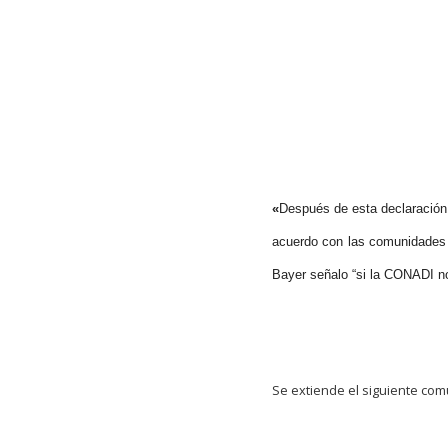
«
Después de esta declaración 
acuerdo con las comunidades y
Bayer señalo “si la CONADI no 
Se extiende el siguiente co
Hit enter to search or ESC to close