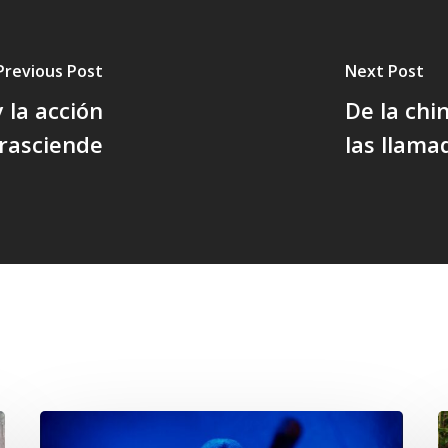
Previous Post
Next Post
 la acción
De la chi
rasciende
las llama
Opinión: