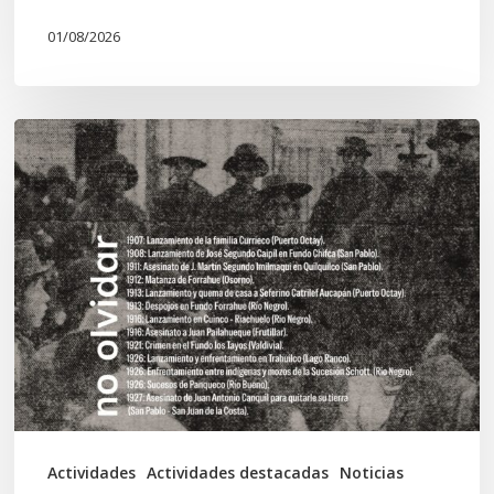
01/08/2026
Chawrakawin:
Palimpsesto
explora
a
través
del
arte
las
tensiones
documentales
Actividades
Actividades destacadas
Noticias