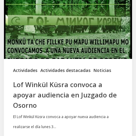
convoca
a
apoyar
audiencia
en
Juzgado
de
Actividades
Actividades destacadas
Noticias
Osorno
Lof Winkül Küsra convoca a
apoyar audiencia en Juzgado de
Osorno
El Lof Winkül Küsra convoca a apoyar nueva audiencia a
realizarse el día lunes 3…