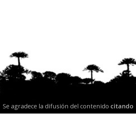
Se agradece la difusión del contenido
citando
la fuente www.mapuexpress.org
Desde el año 2000, ejerciendo el derecho a la