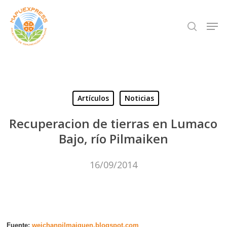
Skip
Men
search
to
Close
main
Menu
content
Artículos
Noticias
Recuperacion de tierras en Lumaco
Bajo, río Pilmaiken
16/09/2014
Fuente:
weichanpilmaiquen.blogspot.com