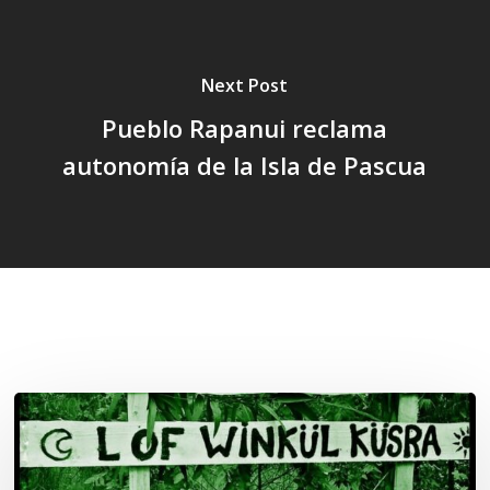
Next Post
Pueblo Rapanui reclama
autonomía de la Isla de Pascua
Related Posts
Lof
Winkül
Küsra