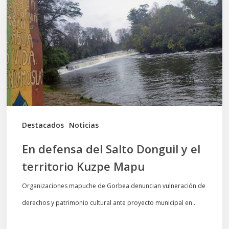
del
Salto
Donguil
y
el
territorio
Kuzpe
Mapu
Destacados
Noticias
En defensa del Salto Donguil y el
territorio Kuzpe Mapu
Organizaciones mapuche de Gorbea denuncian vulneración de
derechos y patrimonio cultural ante proyecto municipal en…