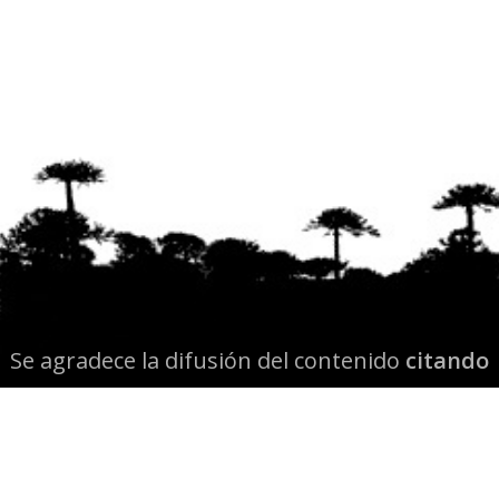
Se agradece la difusión del contenido
citando
la fuente www.mapuexpress.org
Desde el año 2000, ejerciendo el derecho a la