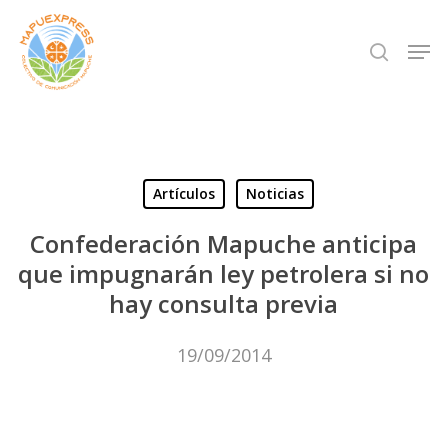
Skip
Men
search
to
Close
main
Menu
content
Artículos
Noticias
Confederación Mapuche anticipa
que impugnarán ley petrolera si no
hay consulta previa
19/09/2014