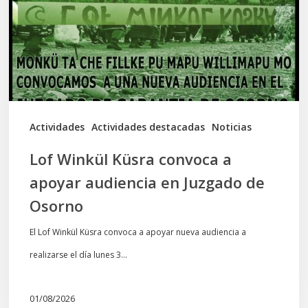
a
apoyar
audiencia
en
Juzgado
de
Actividades
Actividades destacadas
Noticias
Osorno
Lof Winkül Küsra convoca a
apoyar audiencia en Juzgado de
Osorno
El Lof Winkül Küsra convoca a apoyar nueva audiencia a
realizarse el día lunes 3…
01/08/2026