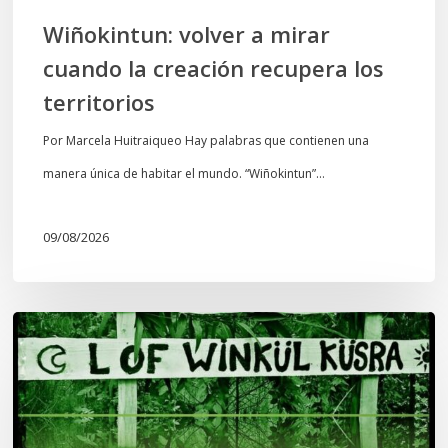
Wiñokintun: volver a mirar
cuando la creación recupera los
territorios
Por Marcela Huitraiqueo Hay palabras que contienen una
manera única de habitar el mundo. “Wiñokintun”…
09/08/2026
Lof
Winkül
Küsra
convoca