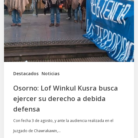
Kusra
busca
ejercer
su
derecho
a
debida
Destacados
Noticias
defensa
Osorno: Lof Winkul Kusra busca
ejercer su derecho a debida
defensa
Con fecha 3 de agosto, y ante la audiencia realizada en el
Juzgado de Chawrakawin,…