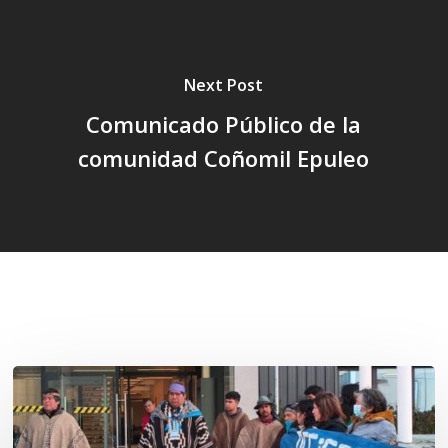
Next Post
Comunicado Público de la
comunidad Coñomil Epuleo
Related Posts
Osorno:
Lof
Winkul