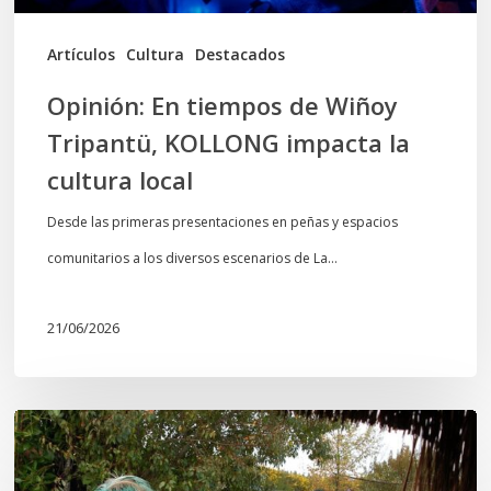
la
cultura
Artículos
Cultura
Destacados
local
Opinión: En tiempos de Wiñoy
Tripantü, KOLLONG impacta la
cultura local
Desde las primeras presentaciones en peñas y espacios
comunitarios a los diversos escenarios de La…
21/06/2026
Conmemoración
del