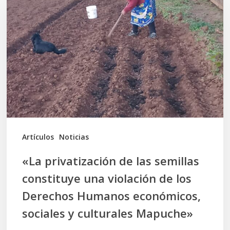
de
las
semillas
constituye
una
violación
de
los
Artículos
Noticias
Derechos
«La privatización de las semillas
Humanos
constituye una violación de los
económicos,
Derechos Humanos económicos,
sociales
sociales y culturales Mapuche»
y