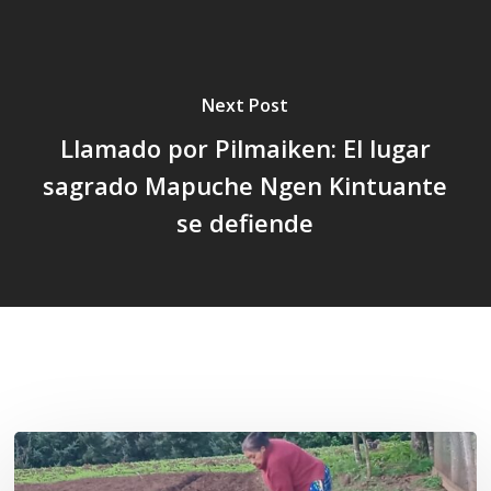
Next Post
Llamado por Pilmaiken: El lugar
sagrado Mapuche Ngen Kintuante
se defiende
Related Posts
«La
privatización