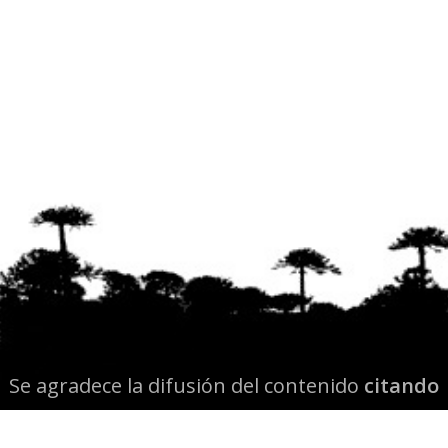
Se agradece la difusión del contenido
citando
la fuente www.mapuexpress.org