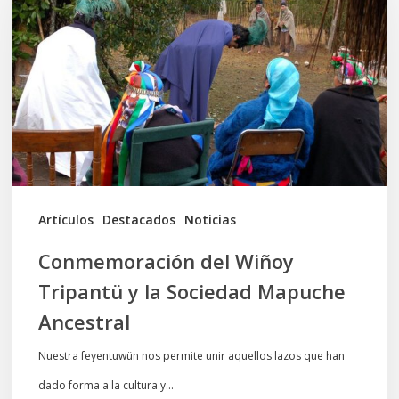
Wiñoy
Tripantü
y
la
Sociedad
Mapuche
Ancestral
Artículos
Destacados
Noticias
Conmemoración del Wiñoy
Tripantü y la Sociedad Mapuche
Ancestral
Nuestra feyentuwün nos permite unir aquellos lazos que han
dado forma a la cultura y…