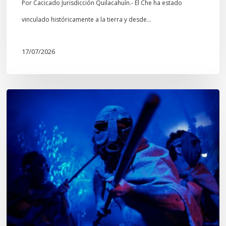
culturales
Por Cacicado Jurisdicción Quilacahuín.- El Che ha estado
Mapuche»
vinculado históricamente a la tierra y desde…
17/07/2026
Opinión:
En
tiempos
de
Wiñoy
Tripantü,
KOLLONG
impacta