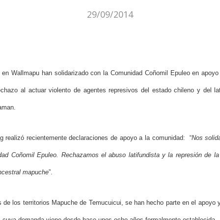
29/09/2014
en Wallmapu han solidarizado con la Comunidad Coñomil Epuleo en apoyo 
echazo al actuar violento de agentes represivos del estado chileno y del l
laman.
 realizó recientemente declaraciones de apoyo a la comunidad: “
Nos solid
ad Coñomil Epuleo. Rechazamos el abuso latifundista y la represión de la 
ancestral mapuche
”.
s de los territorios Mapuche de Temucuicui, se han hecho parte en el apoyo 
as cuya demanda viene desde hace unos ocho años formalmente establecida.