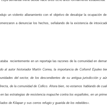
dujo un violento allanamiento con el objetivo de desalojar la ocupación de
omenzaron a denunciar los hechos, señalando de la existencia de intoxica
relataba recientemente en un reportaje las razones de la comunidad en demand
o al autor historiador Martín Correa, la importancia de Coñomil Epuleo ti
unidades del sector, de los descendientes de su antigua jurisdicción y aú
recta, de la comunidad de Collico. Ahora bien, no estamos hablando de cualqu
l en las estrategias de resistencia mapuche contra los españoles, en un prime
iados de Kilapan y sus cerros refugio y guarida de los rebeldes»
.