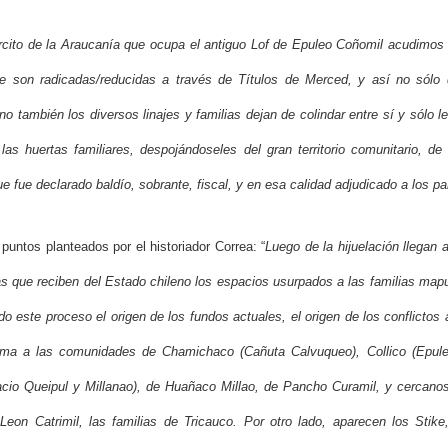
ército de la Araucanía que ocupa el antiguo Lof de Epuleo Coñomil acudimos
he son radicadas/reducidas a través de Títulos de Merced, y así no sól
o también los diversos linajes y familias dejan de colindar entre sí y sólo 
, las huertas familiares, despojándoseles del gran territorio comunitario, d
ue fue declarado baldío, sobrante, fiscal, y en esa calidad adjudicado a los pa
 puntos planteados por el historiador Correa: “
Luego de la hijuelación llegan 
ias que reciben del Estado chileno los espacios usurpados a las familias mapu
 este proceso el origen de los fundos actuales, el origen de los conflictos a
ma a las comunidades de Chamichaco (Cañuta Calvuqueo), Collico (Epul
cio Queipul y Millanao), de Huañaco Millao, de Pancho Curamil, y cercanos
on Catrimil, las familias de Tricauco. Por otro lado, aparecen los Stike,