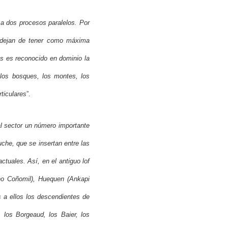
 a dos procesos paralelos. Por
o dejan de tener como máxima
les es reconocido en dominio la
e los bosques, los montes, los
rticulares
”.
al sector un número importante
che, que se insertan entre las
ctuales. Así, en el antiguo lof
eo Coñomil), Huequen (Ankapi
 a ellos los descendientes de
 los Borgeaud, los Baier, los