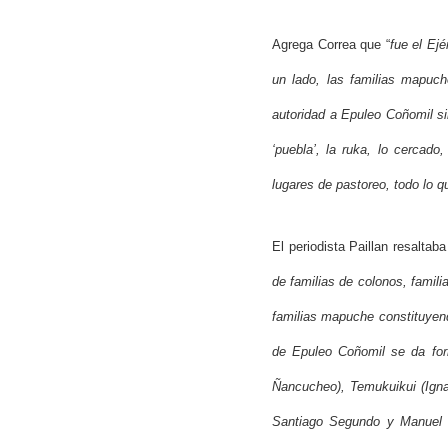
Agrega Correa que “
fue el Ej
un lado, las familias mapuc
autoridad a Epuleo Coñomil sin
‘puebla’, la ruka, lo cercado
lugares de pastoreo, todo lo q
El periodista Paillan resaltaba
de familias de colonos, famil
familias mapuche constituyendo
de Epuleo Coñomil se da for
Ñancucheo), Temukuikui (Igna
Santiago Segundo y Manuel Le