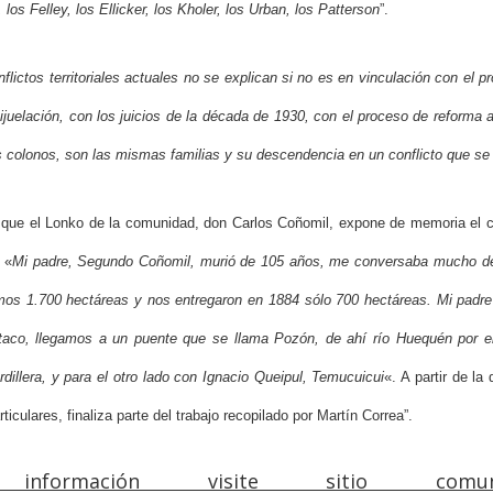
 los Felley, los Ellicker, los Kholer, los Urban, los Patterson
”.
flictos territoriales actuales no se explican si no es en vinculación con el p
ijuelación, con los juicios de la década de 1930, con el proceso de reforma ag
s colonos, son las mismas familias y su descendencia en un conflicto que se 
 que el Lonko de la comunidad, don Carlos Coñomil, expone de memoria el c
 «
Mi padre, Segundo Coñomil, murió de 105 años, me conversaba mucho del
mos 1.700 hectáreas y nos entregaron en 1884 sólo 700 hectáreas. Mi padr
utaco, llegamos a un puente que se llama Pozón, de ahí río Huequén por el
dillera, y para el otro lado con Ignacio Queipul, Temucuicui
«. A partir de l
articulares, finaliza parte del trabajo recopilado por Martín Correa”.
formación visite sitio comun