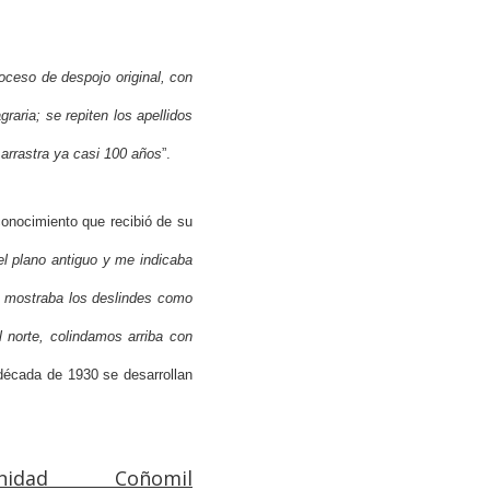
roceso de despojo original, con
raria; se repiten los apellidos
arrastra ya casi 100 años
”.
onocimiento que recibió de su
 plano antiguo y me indicaba
e mostraba los deslindes como
 norte, colindamos arriba con
a década de 1930 se desarrollan
idad Coñomil