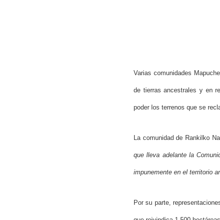
Varias comunidades Mapuche 
de tierras ancestrales y en r
poder los terrenos que se rec
La comunidad de Rankilko Nag
que lleva adelante la Comunid
impunemente en el territorio 
Hit enter to search or ESC to close
Por su parte, representacione
que reivindica 1.500 hectáre