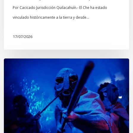
culturales
Por Cacicado Jurisdicción Quilacahuín.- El Che ha estado
Mapuche»
vinculado históricamente a la tierra y desde…
17/07/2026
Opinión:
En
tiempos
de
Wiñoy
Tripantü,
KOLLONG
impacta