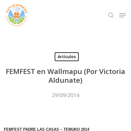
Skip
Men
search
to
Close
main
Menu
content
Artículos
FEMFEST en Wallmapu (Por Victoria
Aldunate)
29/09/2014
FEMFEST PADRE LAS CASAS – TEMUKO 2014