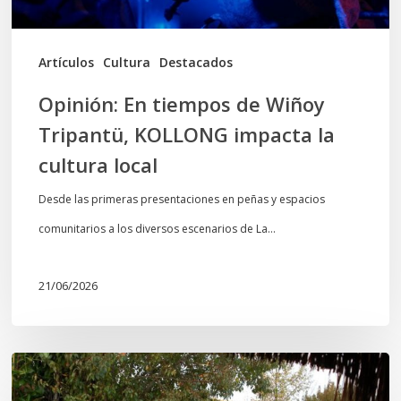
la
cultura
Artículos
Cultura
Destacados
local
Opinión: En tiempos de Wiñoy
Tripantü, KOLLONG impacta la
cultura local
Desde las primeras presentaciones en peñas y espacios
comunitarios a los diversos escenarios de La…
21/06/2026
Conmemoración
del