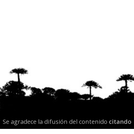
Se agradece la difusión del contenido
citando
la fuente www.mapuexpress.org