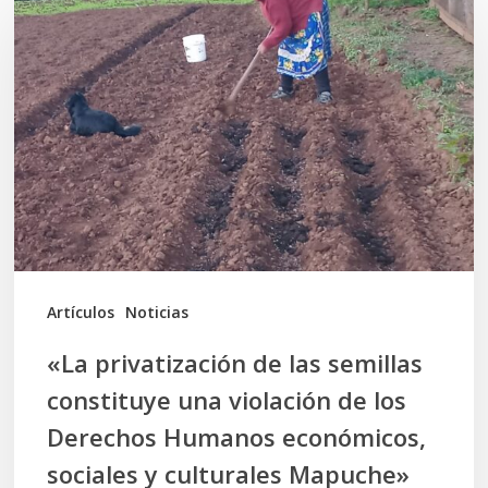
privatización
de
las
semillas
constituye
una
violación
de
los
Artículos
Noticias
Derechos
«La privatización de las semillas
Humanos
constituye una violación de los
económicos,
Derechos Humanos económicos,
sociales
sociales y culturales Mapuche»
y