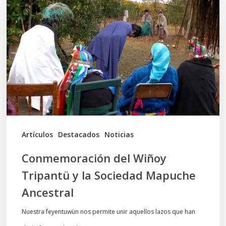
Wiñoy
Tripantü
y
la
Sociedad
Mapuche
Ancestral
Artículos
Destacados
Noticias
Conmemoración del Wiñoy
Tripantü y la Sociedad Mapuche
Ancestral
Nuestra feyentuwün nos permite unir aquellos lazos que han