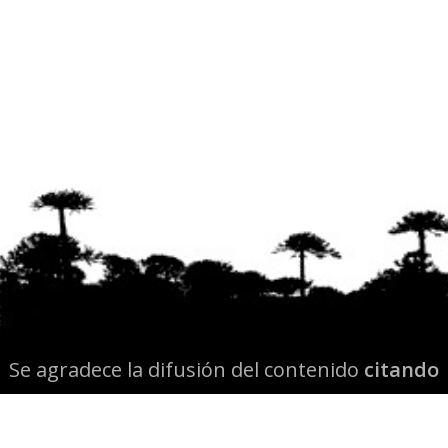
Se agradece la difusión del contenido
citando
la fuente www.mapuexpress.org