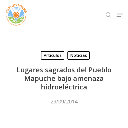
Skip
Men
search
to
Close
main
Menu
content
Artículos
Noticias
Lugares sagrados del Pueblo
Mapuche bajo amenaza
hidroeléctrica
29/09/2014