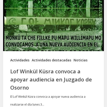
Küsra
convoca
a
apoyar
audiencia
en
Juzgado
de
Actividades
Actividades destacadas
Noticias
Osorno
Lof Winkül Küsra convoca a
apoyar audiencia en Juzgado de
Osorno
El Lof Winkül Küsra convoca a apoyar nueva audiencia a
realizarse el día lunes 3…