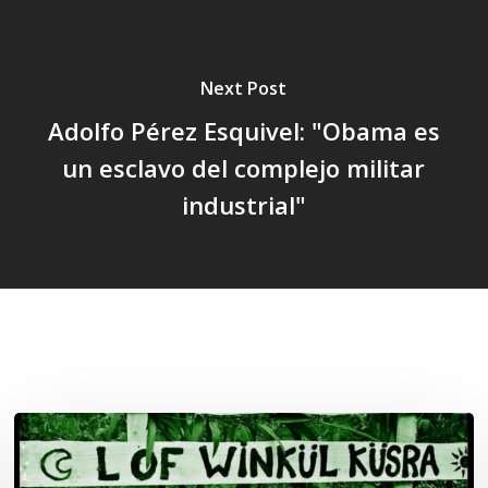
Next Post
Adolfo Pérez Esquivel: "Obama es
un esclavo del complejo militar
industrial"
Related Posts
Lof
Winkül