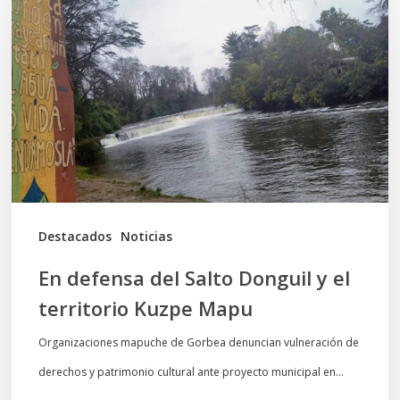
del
Salto
Donguil
y
el
territorio
Kuzpe
Mapu
Destacados
Noticias
En defensa del Salto Donguil y el
territorio Kuzpe Mapu
Organizaciones mapuche de Gorbea denuncian vulneración de
derechos y patrimonio cultural ante proyecto municipal en…