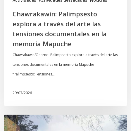
Actividades
Actividades destacadas
Noticias
en
Chawrakawin: Palimpsesto
la
explora a través del arte las
memoria
tensiones documentales en la
Mapuche
memoria Mapuche
Chawrakawin/Osorno: Palimpsesto explora a través del arte las
tensiones documentales en la memoria Mapuche
“Palimpsesto:Tensiones…
29/07/2026
En
defensa