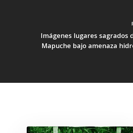
Imágenes lugares sagrados d
Mapuche bajo amenaza hidro
Related Posts
Lof