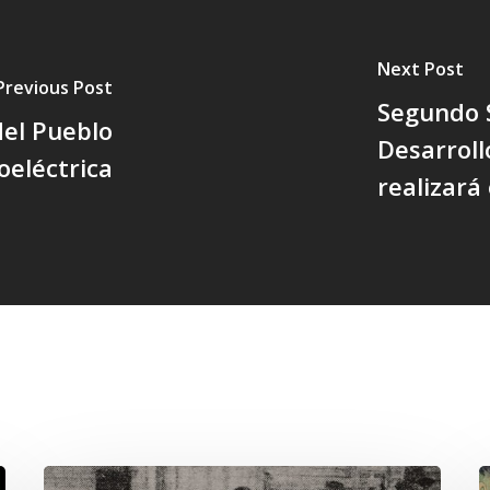
Next Post
Previous Post
Segundo 
el Pueblo
Desarrol
eléctrica
realizará
Chawrakawin:
E