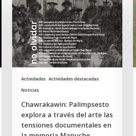
Palimpsesto
d
explora
d
a
S
través
D
del
y
arte
e
las
t
tensiones
K
Actividades
Actividades destacadas
documentales
Noticias
en
Chawrakawin: Palimpsesto
la
explora a través del arte las
memoria
tensiones documentales en
Mapuche
la memoria Mapuche