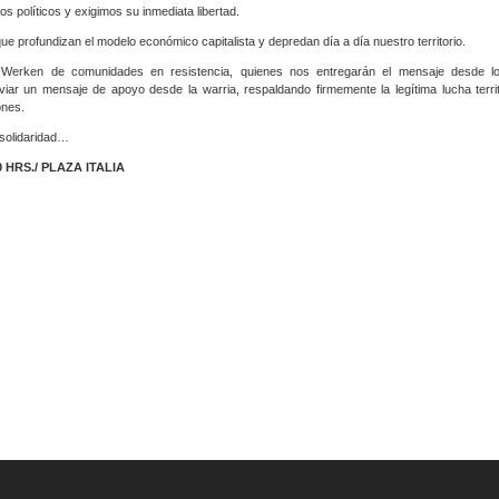
 políticos y exigimos su inmediata libertad.
ue profundizan el modelo económico capitalista y depredan día a día nuestro territorio.
erken de comunidades en resistencia, quienes nos entregarán el mensaje desde los 
r un mensaje de apoyo desde la warria, respaldando firmemente la legítima lucha territ
ones.
solidaridad…
 HRS./ PLAZA ITALIA