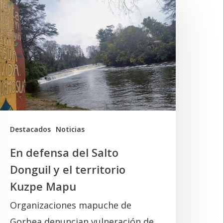
efensa
el
alto
onguil
l
erritorio
uzpe
Destacados
Noticias
Mapu
En defensa del Salto
Donguil y el territorio
Kuzpe Mapu
Organizaciones mapuche de
Gorbea denuncian vulneración de