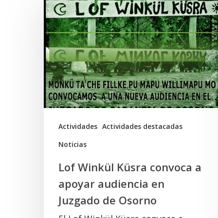
Winkül
Küsra
convoca
a
apoyar
audiencia
en
Juzgado
Actividades
Actividades destacadas
de
Noticias
Osorno
Lof Winkül Küsra convoca a
apoyar audiencia en
Juzgado de Osorno