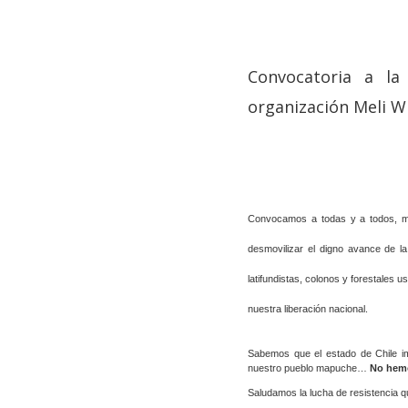
Convocatoria a la
organización Meli W
Hit enter to search or ESC to close
Convocamos a todas y a todos, map
desmovilizar el digno avance de l
latifundistas, colonos y forestales 
nuestra liberación nacional.
Sabemos que el estado de Chile imp
nuestro pueblo mapuche…
No hemo
Saludamos la lucha de resistencia 