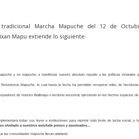
 tradicional Marcha Mapuche del 12 de Octub
ixan Mapu extiende lo siguiente:
uche y no mapuche, a manifestar nuestro absoluto repudio a las políticas estatales q
a Resistencia Mapuche, la cual hasta la fecha ha permitido recuperar miles de hectár
usurpadores de nuestro Wallmapu o territorio ancestral; ejerciendo en los hechos espacios d
lementará todas sus leyes e instituciones para reprimir todo brote de lucha social, y 
s olvidado a nuestros weichafe presos y asesinados…
que las comunidades mapuche llevan adelante.