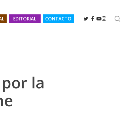
se
TWITTER
FACEBOOK
YOUTUBE
INSTAGRAM
AL
EDITORIAL
CONTACTO
por la
he