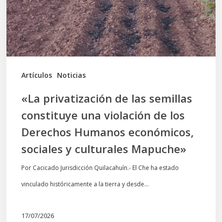
constituye
una
violación
de
los
Artículos
Noticias
Derechos
«La privatización de las semillas
Humanos
constituye una violación de los
económicos,
Derechos Humanos económicos,
sociales
sociales y culturales Mapuche»
y
culturales
Por Cacicado Jurisdicción Quilacahuín.- El Che ha estado
Mapuche»
vinculado históricamente a la tierra y desde…
17/07/2026