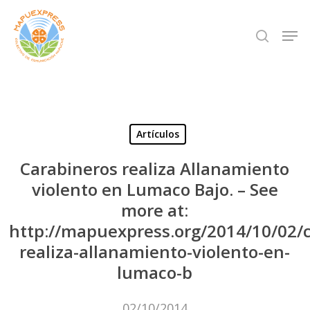
Skip
Men
search
to
Close
main
Menu
content
Artículos
Carabineros realiza Allanamiento
violento en Lumaco Bajo. – See
more at:
http://mapuexpress.org/2014/10/02/c
realiza-allanamiento-violento-en-
lumaco-b
02/10/2014