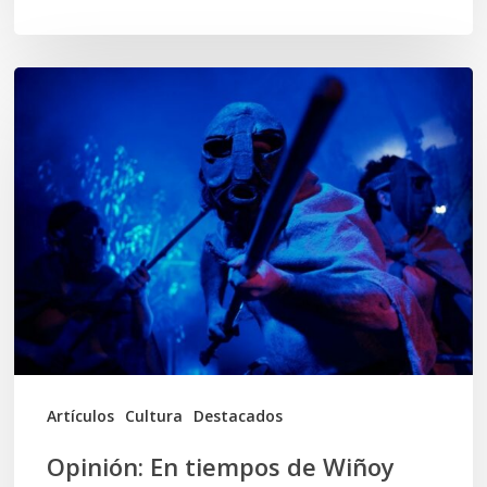
Opinión:
En
tiempos
de
Wiñoy
Tripantü,
KOLLONG
impacta
la
cultura
Artículos
Cultura
Destacados
local
Opinión: En tiempos de Wiñoy