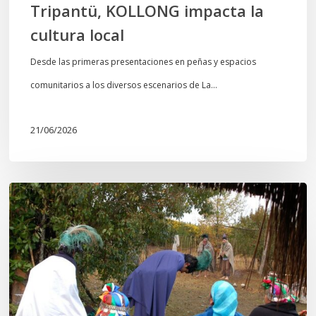
Tripantü, KOLLONG impacta la
cultura local
Desde las primeras presentaciones en peñas y espacios
comunitarios a los diversos escenarios de La…
21/06/2026
Conmemoración
del
Wiñoy
Tripantü
y
la