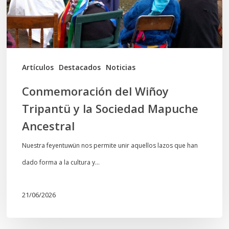
Sociedad
Mapuche
Ancestral
Artículos
Destacados
Noticias
Conmemoración del Wiñoy
Tripantü y la Sociedad Mapuche
Ancestral
Nuestra feyentuwün nos permite unir aquellos lazos que han
dado forma a la cultura y…
21/06/2026