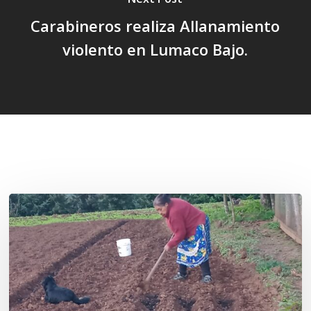
Carabineros realiza Allanamiento
violento en Lumaco Bajo.
Related Posts
«La
privatización
de
las
semillas