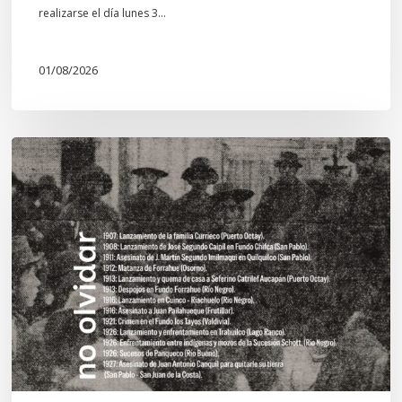
realizarse el día lunes 3…
01/08/2026
Chawrakawin:
Palimpsesto
explora
a
través
del
arte
las
tensiones