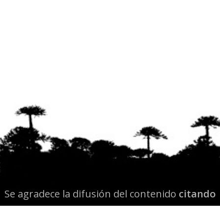
Se agradece la difusión del contenido
citando
la fuente www.mapuexpress.org