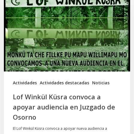
Winkül
Küsra
convoca
a
apoyar
audiencia
en
Juzgado
de
Actividades
Actividades destacadas
Noticias
Osorno
Lof Winkül Küsra convoca a
apoyar audiencia en Juzgado de
Osorno
El Lof Winkül Küsra convoca a apoyar nueva audiencia a