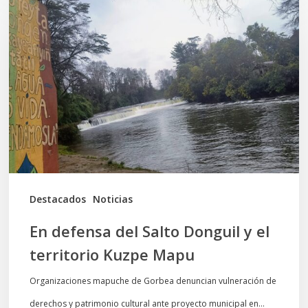
defensa
del
Salto
Donguil
y
el
territorio
Kuzpe
Mapu
Destacados
Noticias
En defensa del Salto Donguil y el
territorio Kuzpe Mapu
Organizaciones mapuche de Gorbea denuncian vulneración de
derechos y patrimonio cultural ante proyecto municipal en…