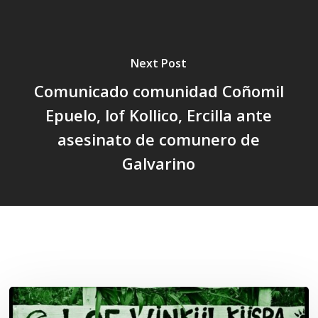
Next Post
Comunicado comunidad Coñomil
Epuelo, lof Kollico, Ercilla ante
asesinato de comunero de
Galvarino
Related Posts
Lof