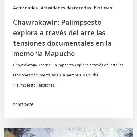
documentales
Actividades
Actividades destacadas
Noticias
en
Chawrakawin: Palimpsesto
la
explora a través del arte las
memoria
tensiones documentales en la
Mapuche
memoria Mapuche
Chawrakawin/Osorno: Palimpsesto explora a través del arte las
tensiones documentales en la memoria Mapuche
“Palimpsesto:Tensiones…
29/07/2026
En