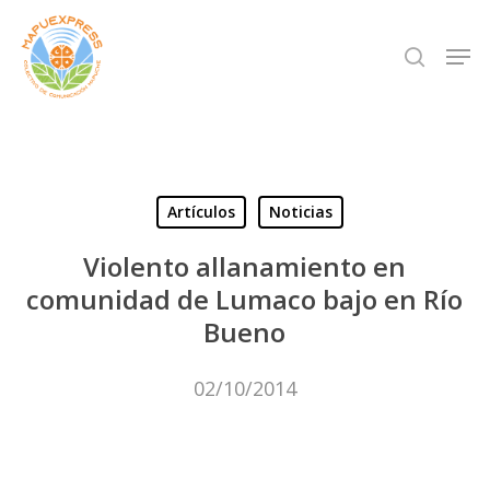
Skip
Men
search
to
Close
main
Menu
content
Artículos
Noticias
Violento allanamiento en
comunidad de Lumaco bajo en Río
Bueno
02/10/2014