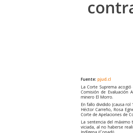
contr
Fuente:
pjud.cl
Hit enter to search or ESC to close
La Corte Suprema acogió e
Comisión de Evaluación A
minero El Morro.
En fallo dividido (causa ro
Héctor Carreño, Rosa Egne
Corte de Apelaciones de Co
La sentencia del máximo t
viciada, al no haberse rea
Indígena (Conadi).