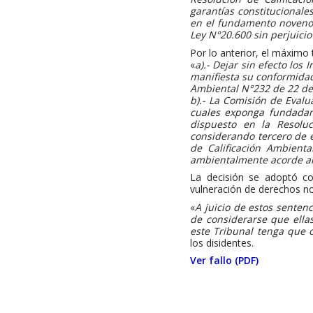
garantías constitucionale
en el fundamento noveno e
Ley N°20.600 sin perjuicio
Por lo anterior, el máximo 
«
a).- Dejar sin efecto los
manifiesta su conformidad
Ambiental N°232 de 22 de
b).- La Comisión de Evalu
cuales exponga fundadame
dispuesto en la Resoluc
considerando tercero de 
de Calificación Ambient
ambientalmente acorde al
La decisión se adoptó co
vulneración de derechos no
«
A juicio de estos senten
de considerarse que ella
este Tribunal tenga que 
los disidentes.
Ver fallo (PDF)