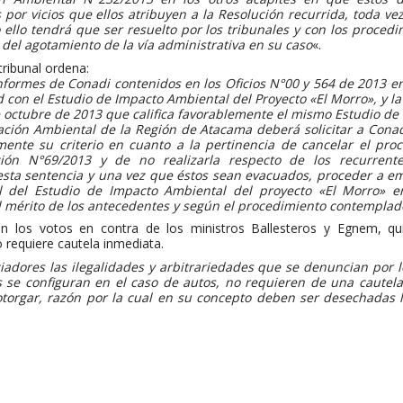
s por vicios que ellos atribuyen a la Resolución recurrida, toda v
llo tendrá que ser resuelto por los tribunales y con los procedi
 del agotamiento de la vía administrativa en su caso
«.
tribunal ordena:
 Informes de Conadi contenidos en los Oficios N°00 y 564 de 2013 e
 con el Estudio de Impacto Ambiental del Proyecto «El Morro», y la 
 octubre de 2013 que califica favorablemente el mismo Estudio de
ación Ambiental de la Región de Atacama deberá solicitar a Cona
nte su criterio en cuanto a la pertinencia de cancelar el pro
ión N°69/2013 y de no realizarla respecto de los recurrente
esta sentencia y una vez que éstos sean evacuados, proceder a em
al del Estudio de Impacto Ambiental del proyecto «El Morro» en
 mérito de los antecedentes y según el procedimiento contemplado
n los votos en contra de los ministros Ballesteros y Egnem, qu
 requiere cautela inmediata.
ciadores las ilegalidades y arbitrariedades que se denuncian por l
s se configuran en el caso de autos, no requieren de una cautel
otorgar, razón por la cual en su concepto deben ser desechadas