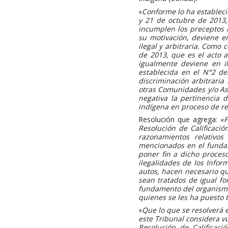
«
Conforme lo ha estableci
y 21 de octubre de 2013
incumplen los preceptos 
su motivación, deviene e
ilegal y arbitraria. Como
de 2013, que es el acto a
igualmente deviene en il
establecida en el N°2 de
discriminación arbitraria
otras Comunidades y/o Aso
negativa la pertinencia 
indígena en proceso de re
Resolución que agrega: «
P
Resolución de Calificaci
razonamientos relativo
mencionados en el fundam
poner fin a dicho proces
ilegalidades de los Infor
autos, hacen necesario qu
sean tratados de igual f
fundamento del organismo 
quienes se les ha puesto
«
Que lo que se resolverá 
este Tribunal considera v
Resolución de Calificac