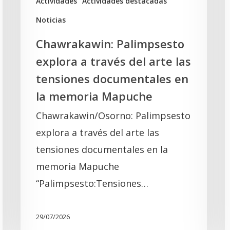
Actividades
Actividades destacadas
documentales
Noticias
en
Chawrakawin: Palimpsesto
la
explora a través del arte las
memoria
tensiones documentales en
Mapuche
la memoria Mapuche
Chawrakawin/Osorno: Palimpsesto
explora a través del arte las
tensiones documentales en la
memoria Mapuche
“Palimpsesto:Tensiones…
29/07/2026