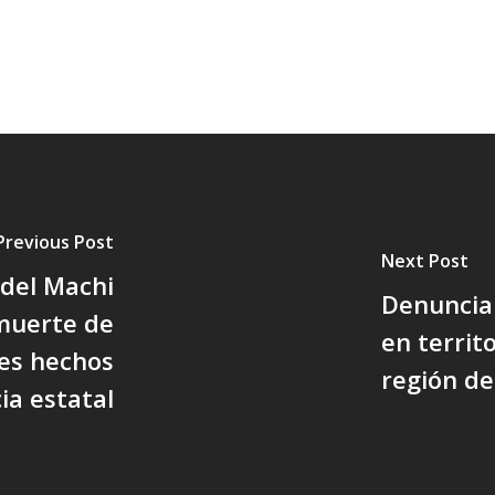
Previous Post
Next Post
del Machi
Denuncia
 muerte de
en territ
tes hechos
región de
ia estatal