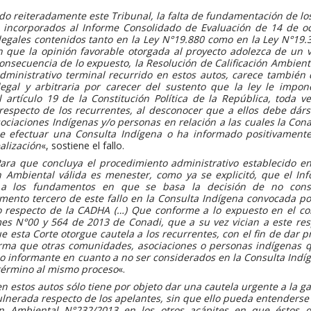
do reiteradamente este Tribunal, la falta de fundamentación de lo
, incorporados al Informe Consolidado de Evaluación de 14 de o
legales contenidos tanto en la Ley N°19.880 como en la Ley N°19.
n que la opinión favorable otorgada al proyecto adolezca de un v
 consecuencia de lo expuesto, la Resolución de Calificación Ambien
dministrativo terminal recurrido en estos autos, carece también
egal y arbitraria por carecer del sustento que la ley le impon
l artículo 19 de la Constitución Política de la República, toda 
 respecto de los recurrentes, al desconocer que a ellos debe dár
ciaciones Indígenas y/o personas en relación a las cuales la Co
de efectuar una Consulta Indígena o ha informado positivament
alización
«, sostiene el fallo.
ara que concluya el procedimiento administrativo establecido e
ón Ambiental válida es menester, como ya se explicitó, que el I
s a los fundamentos en que se basa la decisión de no consi
ento tercero de este fallo en la Consulta Indígena convocada po
o respecto de la CADHA (…) Que conforme a lo expuesto en el c
mes N°00 y 564 de 2013 de Conadi, que a su vez vician a este re
e esta Corte otorgue cautela a los recurrentes, con el fin de dar p
orma que otras comunidades, asociaciones o personas indígenas 
informante en cuanto a no ser considerados en la Consulta Indíg
 término al mismo proceso
«.
en estos autos sólo tiene por objeto dar una cautela urgente a la g
ulnerada respecto de los apelantes, sin que ello pueda entenderse
ión Ambiental N°232/2013 en los otros acápites en que éstos d