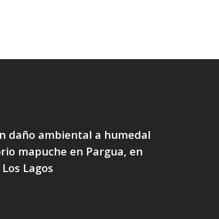
n daño ambiental a humedal
orio mapuche en Pargua, en
 Los Lagos