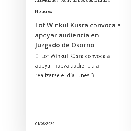
Actividades
Actividades destacadas
de
Noticias
Osorno
Lof Winkül Küsra convoca a
apoyar audiencia en
Juzgado de Osorno
El Lof Winkül Küsra convoca a
apoyar nueva audiencia a
realizarse el día lunes 3…
01/08/2026