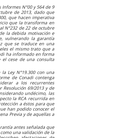
s Informes N°00 y 564 de 9
ctubre de 2013, dado que
300, que hacen imperativa
icio que la transforma en
tal N°232 de 22 de octubre
 de la debida motivación e
e, vulnerando la garantía
vez que se traduce en una
seles el mismo trato que a
nadi ha informado en forma
e el cese de una consulta
n la Ley N°19.300 con una
nforme de Conadi contenga
derar a los recurrentes
r Resolución 69/2013 y de
onsiderando undécimo, las
specto la RCA recurrida en
rotección a éstos para que
que han podido conocer el
ena Previa y de aquellas a
arantía antes señalada que
 como una validación de la
escriben afectaciones de