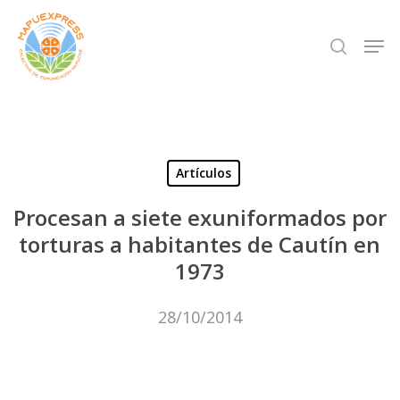
Skip
Men
search
to
Close
main
Menu
content
Artículos
Procesan a siete exuniformados por
torturas a habitantes de Cautín en
1973
28/10/2014