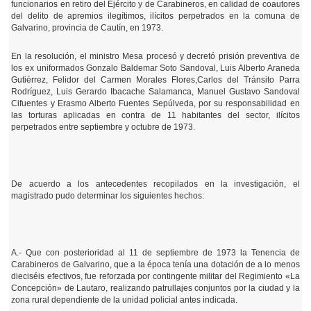
funcionarios en retiro del Ejército y de Carabineros, en calidad de coautores
del delito de apremios ilegítimos, ilícitos perpetrados en la comuna de
Galvarino, provincia de Cautín, en 1973.
En la resolución, el ministro Mesa procesó y decretó prisión preventiva de
los ex uniformados Gonzalo Baldemar Soto Sandoval, Luis Alberto Araneda
Gutiérrez, Felidor del Carmen Morales Flores,Carlos del Tránsito Parra
Rodríguez, Luis Gerardo Ibacache Salamanca, Manuel Gustavo Sandoval
Cifuentes y Erasmo Alberto Fuentes Sepúlveda, por su responsabilidad en
las torturas aplicadas en contra de 11 habitantes del sector, ilícitos
perpetrados entre septiembre y octubre de 1973.
De acuerdo a los antecedentes recopilados en la investigación, el
magistrado pudo determinar los siguientes hechos:
A.- Que con posterioridad al 11 de septiembre de 1973 la Tenencia de
Carabineros de Galvarino, que a la época tenía una dotación de a lo menos
dieciséis efectivos, fue reforzada por contingente militar del Regimiento «La
Concepción» de Lautaro, realizando patrullajes conjuntos por la ciudad y la
zona rural dependiente de la unidad policial antes indicada.