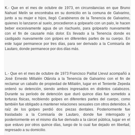
K.- Que en el mes de octubre de 1973, en circunstancias en que Bruno
Nahuel Melín se encontraba en su domicilio en la comuna de Galvarino,
junto a su mujer e hijos, llegó Carabineros de la Tenencia de Galvarino,
quienes lo lanzaron al suelo, procedieron a golpearlo con un palo, le hacen
beber excesivamente agua de un riachuelo, para golpearlo nuevamente
con el fin de causarle más dolor. Es llevado a la Tenencia donde es
castigado nuevamente con golpes en diferentes partes de su cuerpo. En
este lugar permanece por tres días, para ser derivado a la Comisaría de
Lautaro, donde permanece por dos días más.
L.- Que en el mes de octubre de 1973 Francisco Paillal Llevul acompañó a
José Ernesto Millalén Otárola a la Tenencia de Galvarino con el fin de
reclamar un caballo de propiedad de Millalén, lugar en el Teniente Zepeda
ordenó su detención, siendo ambos ingresados en distintos calabozos.
Durante su período de detención que duró quince días fue sometido a
torturas físicas, recibiendo golpes en diferentes partes del cuerpo, como
también fue obligado a mantener relaciones sexuales con otros detenidos. A
raíz de los golpes perdió dos piezas dentales. Posteriormente fue
trasladado a la Comisaría de Lautaro, donde fue interrogado y
posteriormente en el mismo día fue derivado a la cárcel pública, lugar en el
que estuvo por otros quince días, luego de lo cual fue dejado en libertad,
regresado a su domicilio.