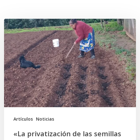
Related Posts
«La
privatización
de
las
semillas
constituye
una
violación
de
los
Artículos
Noticias
Derechos
«La privatización de las semillas
Humanos