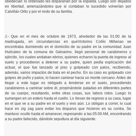
obedecían lo ordenado les dispararían por la espalda. Luego son dejados
en libertad, amenazándoles que si contaban lo sucedido volverían por
Calvillán Ortiz y por el resto de su familia.
J.- Que en el mes de octubre de 1973, alrededor de las 01:00 de la
madrugada, en circunstancias en queVictorino Collío Millanao se
encontraba durmiendo en el domicilio de su padre en la comunidad Juan
Huilcaleo de la comuna de Galvarino, llegó personal de carabineros y
ejército, los cuales andaban ebrios, quienes echaron la puerta de ingreso al
suelo y procedieron a detener a su padre, quien pedía explicación del
actuar, el que fue lanzado al piso y golpeado con palos, recibiendo,
además, varios impactos de bala en el pecho. En su caso es golpeado con
golpes de puño y palos, lo hacen caminar hacia un monte cercano. Antes de
llegar a este lugar es obligado a tenderse en el suelo, procediendo
carabineros a caminar sobre él, propinándole patadas en diferentes partes
de su cuerpo, resultando, entre otras cosas, sus labios rotos. Luego lo
sumergen en un estero hasta el cuello. Lo llevan de regreso a su casa, lugar
en el que ve a su padre en el suelo y vivo aún. Lo obligan a correr, lo cual
hace en zig zag para evitar los disparos que hicieron en su contra. Se
mantuvo oculto hasta el amanecer, regresando a las 05:00 AM, encontrando
a su padre fallecido, dándole sepultura al día siguiente.