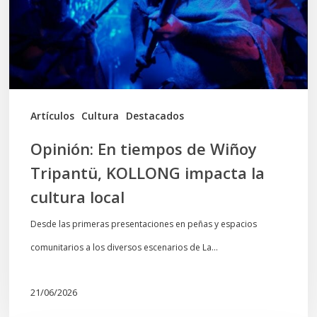
Tripantü,
KOLLONG
impacta
la
cultura
Artículos
Cultura
Destacados
local
Opinión: En tiempos de Wiñoy
Tripantü, KOLLONG impacta la
cultura local
Desde las primeras presentaciones en peñas y espacios
comunitarios a los diversos escenarios de La…
21/06/2026