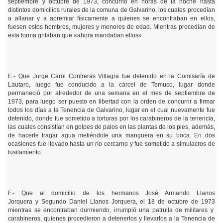
septiembre y octubre de 1973, concurrió en horas de la noche hasta
distintos domicilios rurales de la comuna de Galvarino, los cuales procedían
a allanar y a apremiar físicamente a quienes se encontraban en ellos,
fuesen estos hombres, mujeres y menores de edad. Mientras procedían de
esta forma gritaban que «ahora mandaban ellos».
E.- Que Jorge Carol Contreras Villagra fue detenido en la Comisaría de
Lautaro, luego fue conducido a la cárcel de Temuco, lugar donde
permaneció por alrededor de una semana en el mes de septiembre de
1973, para luego ser puesto en libertad con la orden de concurrir a firmar
todos los días a la Tenencia de Galvarino, lugar en el cual nuevamente fue
detenido, donde fue sometido a torturas por los carabineros de la tenencia,
las cuales consistían en golpes de palos en las plantas de los pies, además,
de hacerle tragar agua metiéndole una manguera en su boca. En dos
ocasiones fue llevado hasta un río cercarno y fue sometido a simulacros de
fusilamiento.
F.- Que al domicilio de los hermanos José Armando Llanos
Jorquera y Segundo Daniel Llanos Jorquera, el 18 de octubre de 1973
mientras se encontraban durmiendo, irrumpió una patrulla de militares y
carabineros, quienes procedieron a detenerlos y llevarlos a la Tenencia de