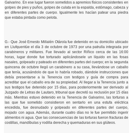
Galvarino. En ese lugar fueron sometidos a apremios físicos consistentes en
golpes de pies y puños, golpes de culata en la espalda, estómago, cabeza y
en diferentes partes de cuerpo. Igualmente les hacían patear una piedra
que estaba pintada como pelota.
G.- Que José Ernesto Millalén Otárola fue detenido en su domicilio ubicado
en Llufquentúe el día 3 de octubre de 1973 por una patrulla integrada por
carabineros y militares. Fue llevado al sector Riñico cerca de las 16:00
horas, lugar donde fue torturado aplicándosele un líquido en las fosas
nasales, golpeado y pateado en diferentes partes del cuerpo; en la segunda
quincena de octubre llegó un carabinero a su casa, llevándose un caballo
que tenía, acusándolo de que lo habría robado, dándole instrucciones que
debía presentarse a la Tenencia con testigos y guía de compra para
acreditar que el caballo era de su propiedad. Al llegar a la Tenencia junto a
sus testigos fue detenido por 15 días, para posteriormente ser derivado al
Juzgado de Letras de Lautaro, tribunal que decretó su reclusión por 15 días
más. Mientras estuvo detenido en la Tenencia de Galvarino, las torturas a
las que fue sometido consistieron en sentarlo en una estufa eléctrica
encedida, fue desnudado y golpeado en diferentes partes del cuerpo,
mojado con agua. Además, durante cuatro días no le fue permitido ingerir
alimentos ni agua. Que las consecuencias de las torturas fueron fracturas de
costillas, mandíbulas y rodilla derecha y quemaduras en sus glúteos.