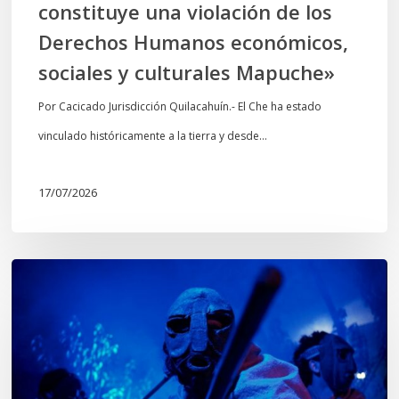
constituye una violación de los
económicos,
Derechos Humanos económicos,
sociales
sociales y culturales Mapuche»
y
culturales
Por Cacicado Jurisdicción Quilacahuín.- El Che ha estado
Mapuche»
vinculado históricamente a la tierra y desde…
17/07/2026
Opinión:
En
tiempos
de
Wiñoy