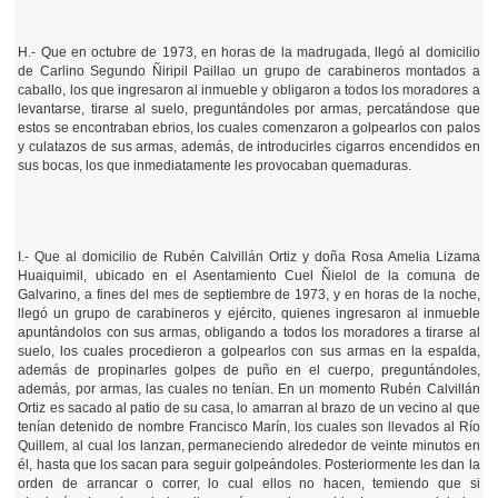
H.- Que en octubre de 1973, en horas de la madrugada, llegó al domicilio
de Carlino Segundo Ñiripil Paillao un grupo de carabineros montados a
caballo, los que ingresaron al inmueble y obligaron a todos los moradores a
levantarse, tirarse al suelo, preguntándoles por armas, percatándose que
estos se encontraban ebrios, los cuales comenzaron a golpearlos con palos
y culatazos de sus armas, además, de introducirles cigarros encendidos en
sus bocas, los que inmediatamente les provocaban quemaduras.
I.- Que al domicilio de Rubén Calvillán Ortiz y doña Rosa Amelia Lizama
Huaiquimil, ubicado en el Asentamiento Cuel Ñielol de la comuna de
Galvarino, a fines del mes de septiembre de 1973, y en horas de la noche,
llegó un grupo de carabineros y ejército, quienes ingresaron al inmueble
apuntándolos con sus armas, obligando a todos los moradores a tirarse al
suelo, los cuales procedieron a golpearlos con sus armas en la espalda,
además de propinarles golpes de puño en el cuerpo, preguntándoles,
además, por armas, las cuales no tenían. En un momento Rubén Calvillán
Ortiz es sacado al patio de su casa, lo amarran al brazo de un vecino al que
tenían detenido de nombre Francisco Marín, los cuales son llevados al Río
Quillem, al cual los lanzan, permaneciendo alrededor de veinte minutos en
él, hasta que los sacan para seguir golpeándoles. Posteriormente les dan la
orden de arrancar o correr, lo cual ellos no hacen, temiendo que si