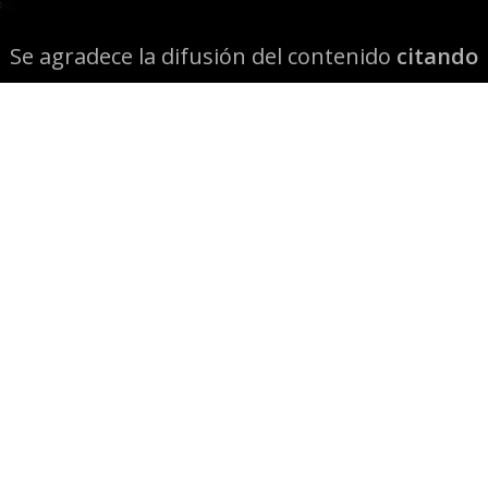
Se agradece la difusión del contenido
citando
la fuente www.mapuexpress.org
Desde el año 2000, ejerciendo el derecho a la
comunicación Mapuche en Wallmapu.