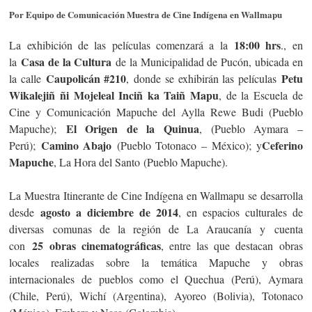
Por Equipo de Comunicación Muestra de Cine Indígena en Wallmapu
18:00 hrs
La exhibición de las películas comenzará a la
., en
Casa de la Cultura
la
de la Municipalidad de Pucón, ubicada en
Caupolicán #210
Petu
la calle
, donde se exhibirán las películas
Wikalejiñ ñi Mojeleal Inciñ ka Taiñ Mapu
, de la Escuela de
Cine y Comunicación Mapuche del Aylla Rewe Budi (Pueblo
El Origen de la Quinua
Mapuche);
, (Pueblo Aymara –
Camino Abajo
Ceferino
Perú);
(Pueblo Totonaco – México); y
Mapuche
, La Hora del Santo (Pueblo Mapuche).
La Muestra Itinerante de Cine Indígena en Wallmapu se desarrolla
agosto a diciembre de 2014
desde
, en espacios culturales de
diversas comunas de la región de La Araucanía y cuenta
25 obras cinematográficas
con
, entre las que destacan obras
locales realizadas sobre la temática Mapuche y obras
internacionales de pueblos como el Quechua (Perú), Aymara
(Chile, Perú), Wichí (Argentina), Ayoreo (Bolivia), Totonaco