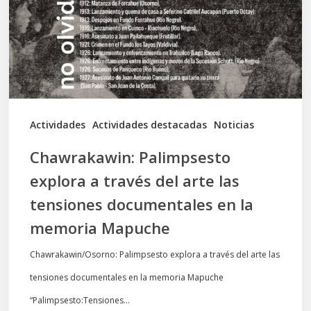
través
del
arte
las
tensiones
documentales
Actividades
Actividades destacadas
Noticias
en
Chawrakawin: Palimpsesto
la
explora a través del arte las
memoria
tensiones documentales en la
Mapuche
memoria Mapuche
Chawrakawin/Osorno: Palimpsesto explora a través del arte las
tensiones documentales en la memoria Mapuche
“Palimpsesto:Tensiones…