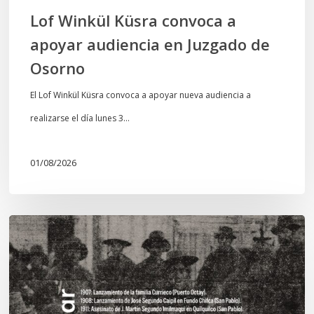
Osorno
Lof Winkül Küsra convoca a
apoyar audiencia en Juzgado de
Osorno
El Lof Winkül Küsra convoca a apoyar nueva audiencia a
realizarse el día lunes 3…
01/08/2026
Chawrakawin:
Palimpsesto
explora
a