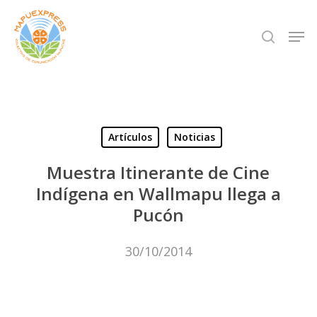
Skip
Men
search
to
Close
main
Menu
content
Artículos
Noticias
Muestra Itinerante de Cine
Indígena en Wallmapu llega a
Pucón
30/10/2014