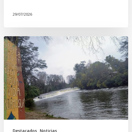
29/07/2026
En
defensa
del
Salto
Donguil
y
el
territorio
Kuzpe
Mapu
Destacados
Noticias