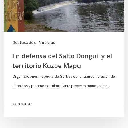
y
el
territorio
Kuzpe
Mapu
Destacados
Noticias
En defensa del Salto Donguil y el
territorio Kuzpe Mapu
Organizaciones mapuche de Gorbea denuncian vulneración de
derechos y patrimonio cultural ante proyecto municipal en…
23/07/2026