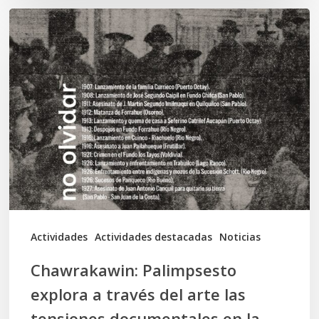
Chawrakawin:
Palimpsesto
explora
a
través
del
arte
las
tensiones
documentales
Actividades
Actividades destacadas
Noticias
en
Chawrakawin: Palimpsesto
la
explora a través del arte las
memoria
tensiones documentales en la