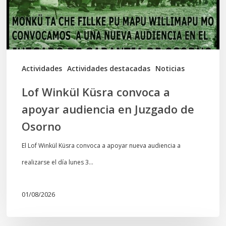
audiencia
en
Juzgado
de
Actividades
Actividades destacadas
Noticias
Osorno
Lof Winkül Küsra convoca a
apoyar audiencia en Juzgado de
Osorno
El Lof Winkül Küsra convoca a apoyar nueva audiencia a
realizarse el día lunes 3…
01/08/2026