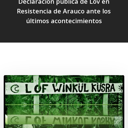
Declaración pública de Lov en
Resistencia de Arauco ante los
últimos acontecimientos
Related Posts
Lof
Winkül
Küsra
convoca
a
apoyar