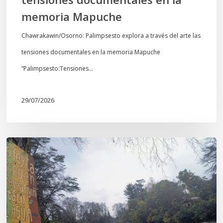
Mapuche
memoria Mapuche
Chawrakawin/Osorno: Palimpsesto explora a través del arte las
tensiones documentales en la memoria Mapuche
“Palimpsesto:Tensiones…
29/07/2026
En
defensa
del
Salto
Donguil