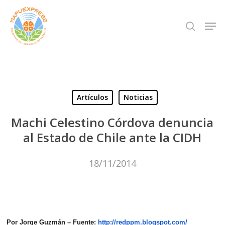
Skip
Men
search
to
Close
main
Menu
content
Artículos
Noticias
Machi Celestino Córdova denuncia
al Estado de Chile ante la CIDH
18/11/2014
Por Jorge Guzmán –
Fuente:
http://redppm.blogspot.com/