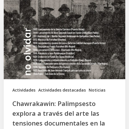
Chawrakawin:
Palimpsesto
explora
a
través
del
arte
las
tensiones
documentales
Actividades
Actividades destacadas
Noticias
en
Chawrakawin: Palimpsesto
la
explora a través del arte las
memoria
tensiones documentales en la
Mapuche