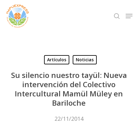
Skip
Men
search
to
Close
main
Menu
content
Artículos
Noticias
Su silencio nuestro tayül: Nueva
intervención del Colectivo
Intercultural Mamül Müley en
Bariloche
22/11/2014