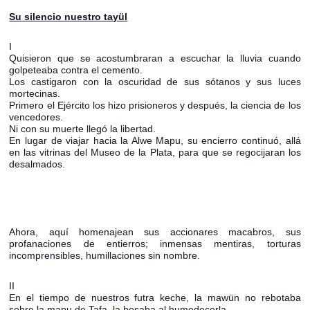
Su silencio nuestro tayül
I
Quisieron que se acostumbraran a escuchar la lluvia cuando
golpeteaba contra el cemento.
Los castigaron con la oscuridad de sus sótanos y sus luces
mortecinas.
Primero el Ejército los hizo prisioneros y después, la ciencia de los
vencedores.
Ni con su muerte llegó la libertad.
En lugar de viajar hacia la Alwe Mapu, su encierro continuó, allá
en las vitrinas del Museo de la Plata, para que se regocijaran los
desalmados.
Ahora, aquí homenajean sus accionares macabros, sus
profanaciones de entierros; inmensas mentiras, torturas
incomprensibles, humillaciones sin nombre.
II
En el tiempo de nuestros futra keche, la mawün no rebotaba
sobre la mapu de Tafa, la besaba al humedecerla.