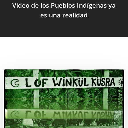
Video de los Pueblos Indígenas ya
es una realidad
Related Posts
Lof
Winkül
Küsra
convoca
a
apoyar