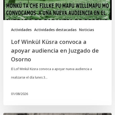
audiencia
en
Juzgado
de
Actividades
Actividades destacadas
Noticias
Osorno
Lof Winkül Küsra convoca a
apoyar audiencia en Juzgado de
Osorno
El Lof Winkül Küsra convoca a apoyar nueva audiencia a
realizarse el día lunes 3…
01/08/2026