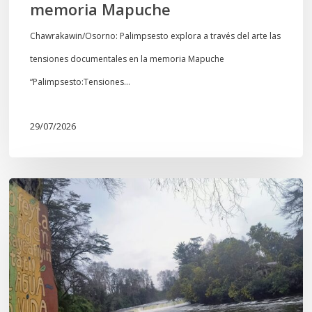
memoria Mapuche
Chawrakawin/Osorno: Palimpsesto explora a través del arte las
tensiones documentales en la memoria Mapuche
“Palimpsesto:Tensiones…
29/07/2026
En
defensa
del
Salto
Donguil
y