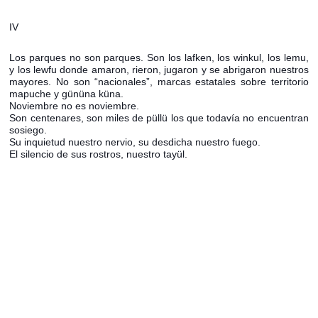
IV
Los parques no son parques. Son los lafken, los winkul, los lemu,
y los lewfu donde amaron, rieron, jugaron y se abrigaron nuestros
mayores. No son “nacionales”, marcas estatales sobre territorio
mapuche y gününa küna.
Noviembre no es noviembre.
Son centenares, son miles de püllü los que todavía no encuentran
sosiego.
Su inquietud nuestro nervio, su desdicha nuestro fuego.
El silencio de sus rostros, nuestro tayül.