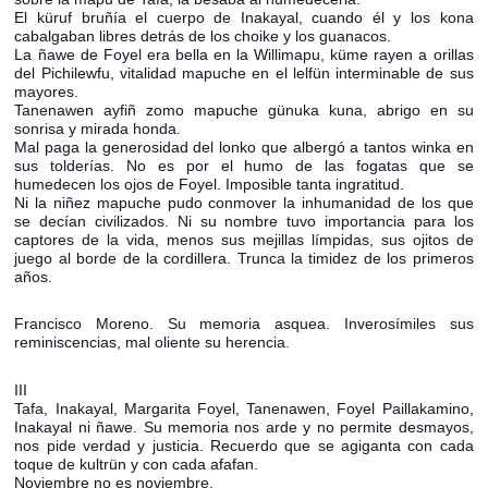
El küruf bruñía el cuerpo de Inakayal, cuando él y los kona
cabalgaban libres detrás de los choike y los guanacos.
La ñawe de Foyel era bella en la Willimapu, küme rayen a orillas
del Pichilewfu, vitalidad mapuche en el lelfün interminable de sus
mayores.
Tanenawen ayfiñ zomo mapuche günuka kuna, abrigo en su
sonrisa y mirada honda.
Mal paga la generosidad del lonko que albergó a tantos winka en
sus tolderías. No es por el humo de las fogatas que se
humedecen los ojos de Foyel. Imposible tanta ingratitud.
Ni la niñez mapuche pudo conmover la inhumanidad de los que
se decían civilizados. Ni su nombre tuvo importancia para los
captores de la vida, menos sus mejillas límpidas, sus ojitos de
juego al borde de la cordillera. Trunca la timidez de los primeros
años.
Francisco Moreno. Su memoria asquea. Inverosímiles sus
reminiscencias, mal oliente su herencia.
III
Tafa, Inakayal, Margarita Foyel, Tanenawen, Foyel Paillakamino,
Inakayal ni ñawe. Su memoria nos arde y no permite desmayos,
nos pide verdad y justicia. Recuerdo que se agiganta con cada
toque de kultrün y con cada afafan.
Noviembre no es noviembre.