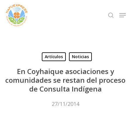
Skip
Men
search
to
Close
main
Menu
content
Artículos
Noticias
En Coyhaique asociaciones y
comunidades se restan del proceso
de Consulta Indígena
27/11/2014