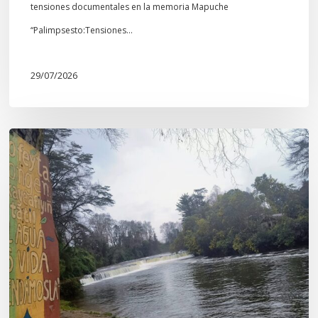
tensiones documentales en la memoria Mapuche
“Palimpsesto:Tensiones…
29/07/2026
En
defensa
del
Salto
Donguil
y
el
territorio