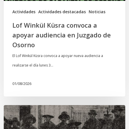
de
Actividades
Actividades destacadas
Noticias
Osorno
Lof Winkül Küsra convoca a
apoyar audiencia en Juzgado de
Osorno
El Lof Winkül Küsra convoca a apoyar nueva audiencia a
realizarse el día lunes 3…
01/08/2026
Chawrakawin:
Palimpsesto
explora