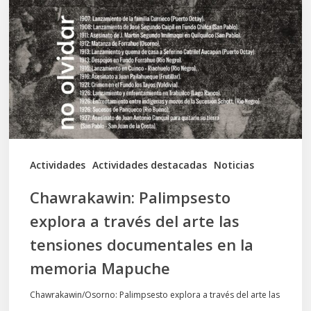
a
través
del
arte
las
tensiones
documentales
Actividades
Actividades destacadas
Noticias
en
Chawrakawin: Palimpsesto
la
explora a través del arte las
memoria
tensiones documentales en la
Mapuche
memoria Mapuche
Chawrakawin/Osorno: Palimpsesto explora a través del arte las