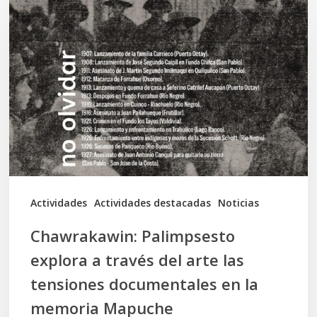
Palimpsesto
explora
a
través
del
arte
las
tensiones
documentales
Actividades
Actividades destacadas
Noticias
en
Chawrakawin: Palimpsesto
la
explora a través del arte las
memoria
tensiones documentales en la
Mapuche
memoria Mapuche