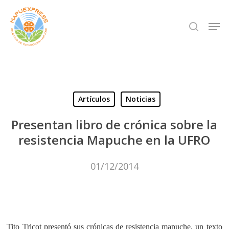
Skip
Men
search
to
Close
main
Menu
content
Artículos
Noticias
Presentan libro de crónica sobre la
resistencia Mapuche en la UFRO
01/12/2014
Tito Tricot presentó sus crónicas de resistencia mapuche, un texto