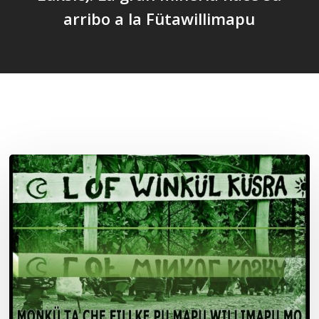
arribo a la Fütawillimapu
Related Posts
Lof
Winkül
Küsra
convoca
a
apoyar
audiencia