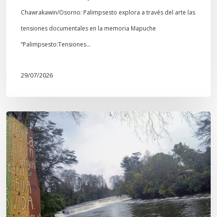
Chawrakawin/Osorno: Palimpsesto explora a través del arte las
tensiones documentales en la memoria Mapuche
“Palimpsesto:Tensiones…
29/07/2026
En
defensa
del
Salto
Donguil
y
el