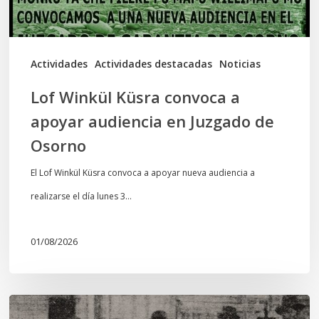
en
Juzgado
de
Actividades
Actividades destacadas
Noticias
Osorno
Lof Winkül Küsra convoca a
apoyar audiencia en Juzgado de
Osorno
El Lof Winkül Küsra convoca a apoyar nueva audiencia a
realizarse el día lunes 3…
01/08/2026
Chawrakawin: