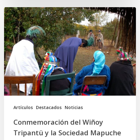
Conmemoración
del
Wiñoy
Tripantü
y
la
Sociedad
Mapuche
Ancestral
Artículos
Destacados
Noticias
Conmemoración del Wiñoy
Tripantü y la Sociedad Mapuche