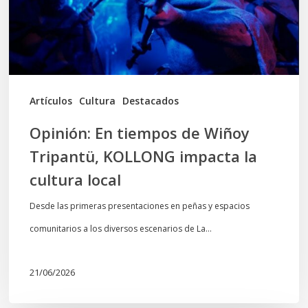
Tripantü,
KOLLONG
impacta
la
cultura
Artículos
Cultura
Destacados
local
Opinión: En tiempos de Wiñoy
Tripantü, KOLLONG impacta la
cultura local
Desde las primeras presentaciones en peñas y espacios
comunitarios a los diversos escenarios de La…
21/06/2026