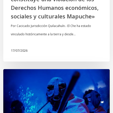
económicos,
Derechos Humanos económicos,
sociales
sociales y culturales Mapuche»
y
culturales
Por Cacicado Jurisdicción Quilacahuín.- El Che ha estado
Mapuche»
vinculado históricamente a la tierra y desde…
17/07/2026
Opinión:
En
tiempos
de
Wiñoy