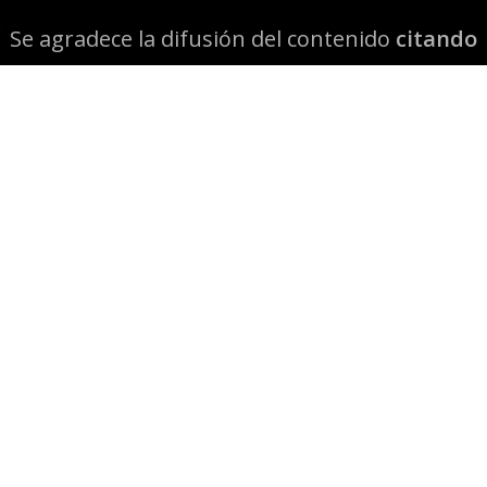
Se agradece la difusión del contenido
citando
la fuente www.mapuexpress.org
Desde el año 2000, ejerciendo el derecho a la
comunicación Mapuche en Wallmapu.
© 2026 Mapuexpress.