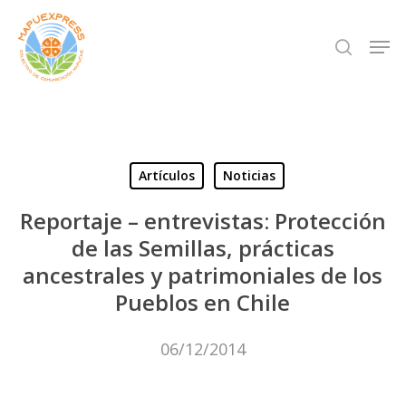
Skip
Men
search
to
Close
main
Menu
content
Artículos
Noticias
Reportaje – entrevistas: Protección
de las Semillas, prácticas
ancestrales y patrimoniales de los
Pueblos en Chile
06/12/2014