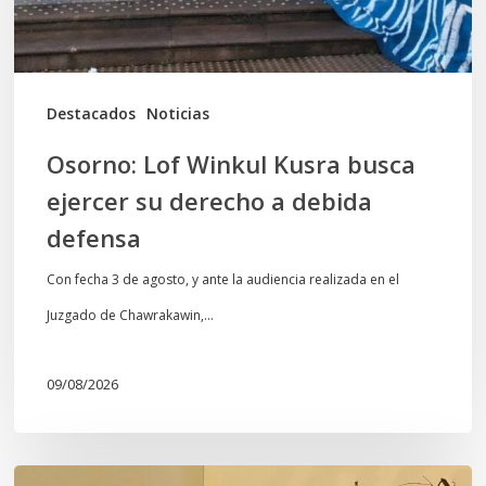
derecho
a
debida
Destacados
Noticias
defensa
Osorno: Lof Winkul Kusra busca
ejercer su derecho a debida
defensa
Con fecha 3 de agosto, y ante la audiencia realizada en el
Juzgado de Chawrakawin,…
09/08/2026
Wiñokintun: