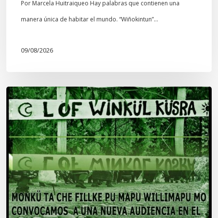
Por Marcela Huitraiqueo Hay palabras que contienen una
manera única de habitar el mundo. “Wiñokintun”…
09/08/2026
Lof
Winkül
Küsra
convoca
a
apoyar
audiencia
en