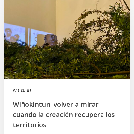
volver
a
mirar
cuando
la
creación
recupera
los
territorios
Artículos
Wiñokintun: volver a mirar
cuando la creación recupera los
territorios