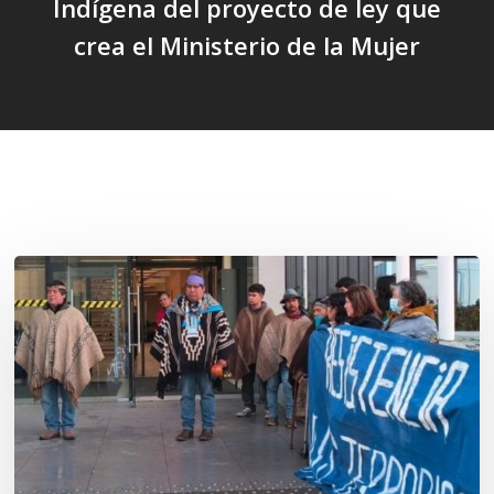
Indígena del proyecto de ley que
crea el Ministerio de la Mujer
Related Posts
Osorno:
Lof
Winkul
Kusra
busca
ejercer
su