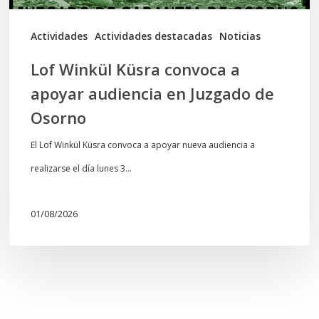
Juzgado
de
Actividades
Actividades destacadas
Noticias
Osorno
Lof Winkül Küsra convoca a
apoyar audiencia en Juzgado de
Osorno
El Lof Winkül Küsra convoca a apoyar nueva audiencia a
realizarse el día lunes 3…
01/08/2026