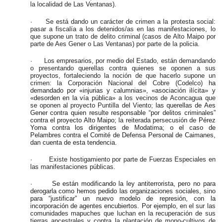
la localidad de Las Ventanas).
·
Se está dando un carácter de crimen a la protesta social:
pasar a fiscalía a los detenidos/as en las manifestaciones, lo
que supone un trato de delito criminal (casos de Alto Maipo por
parte de Aes Gener o Las Ventanas) por parte de la policia.
·
Los empresarios, por medio del Estado, están demandando
o presentando querellas contra quienes se oponen a sus
proyectos, fortaleciendo la noción de que hacerlo supone un
crimen: la Corporación Nacional del Cobre (Codelco)
ha
demandado por «injurias y calumnias», «asociación ilícita» y
«desorden en la vía pública»
a los vecinos de Aconcagua que
se oponen al proyecto Puntilla del Viento; l
as querellas de Aes
Gener contra quien resulte responsable “por delitos criminales”
contra el proyecto Alto Maipo;
la reiterada persecusión de
Pérez
Yoma contra los dirigentes de Modatima; o el caso de
Pelambres contra el Comité de Defensa Personal de Caimanes,
dan cuenta de esta tendencia.
·
Existe hostigamiento por parte de Fuerzas Especiales en
las manifestaciones públicas.
·
Se están modificando la ley antiterrorista, pero no para
derogarla como hemos pedido las organizaciones sociales, sino
para “justificar” un nuevo modelo de represión, con la
incorporación de agentes encubiertos. Por ejemplo, e
n el sur las
comunidades mapuches que luchan en la recuperación de sus
tierras ancestrales y contra la plantación de mono-cultivos de