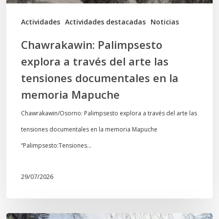
tensiones
documentales
Actividades
Actividades destacadas
Noticias
en
Chawrakawin: Palimpsesto
la
explora a través del arte las
memoria
tensiones documentales en la
Mapuche
memoria Mapuche
Chawrakawin/Osorno: Palimpsesto explora a través del arte las
tensiones documentales en la memoria Mapuche
“Palimpsesto:Tensiones…
29/07/2026