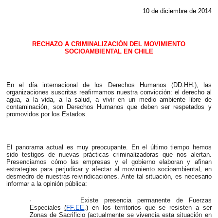
10 de diciembre de 2014
RECHAZO A CRIMINALIZACIÓN DEL MOVIMIENTO
SOCIOAMBIENTAL EN CHILE
En el día internacional de los Derechos Humanos (DD.HH.), las
organizaciones suscritas reafirmamos nuestra convicción:
el derecho al
agua, a la vida, a la salud, a vivir en un medio ambiente libre de
contaminación, son Derechos Humanos que deben ser respetados y
promovidos por los Estados.
El panorama actual es muy preocupante. E
n el último tiempo
hemos
sido testigos de nuevas prácticas criminalizadoras que nos alertan.
Presenciamos cómo las empresas y el gobierno elaboran y afinan
estrategias para perjudicar y afectar al movimiento socioambiental, en
desmedro de nuestras reivindicaciones. Ante tal situación, es necesario
informar a la opinión pública:
·
Existe presencia permanente de Fuerzas
Especiale
s
(
FF.EE
.) e
n los territorios que se resisten a ser
Zonas de Sacrificio (actualmente se vivencia esta situación en