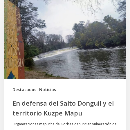
En
defensa
del
Salto
Donguil
y
el
territorio
Kuzpe
Mapu
Destacados
Noticias
En defensa del Salto Donguil y el
territorio Kuzpe Mapu
Organizaciones mapuche de Gorbea denuncian vulneración de