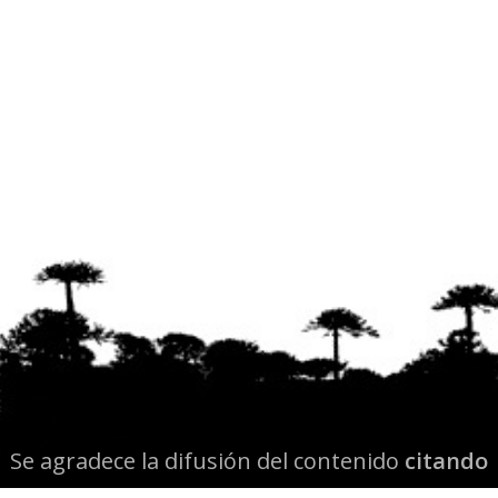
Se agradece la difusión del contenido
citando
la fuente www.mapuexpress.org