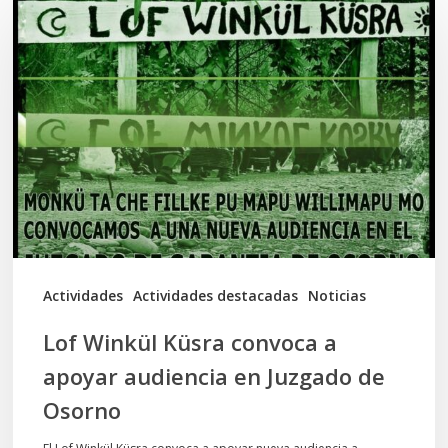
Winkül
Küsra
convoca
a
apoyar
audiencia
en
Juzgado
de
Actividades
Actividades destacadas
Noticias
Osorno
Lof Winkül Küsra convoca a
apoyar audiencia en Juzgado de
Osorno